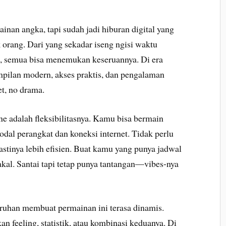
inan angka, tapi sudah jadi hiburan digital yang
k orang. Dari yang sekadar iseng ngisi waktu
i, semua bisa menemukan keseruannya. Di era
ampilan modern, akses praktis, dan pengalaman
t, no drama.
ine adalah fleksibilitasnya. Kamu bisa bermain
odal perangkat dan koneksi internet. Tidak perlu
pastinya lebih efisien. Buat kamu yang punya jadwal
akal. Santai tapi tetap punya tantangan—vibes-nya
 taruhan membuat permainan ini terasa dinamis.
n feeling, statistik, atau kombinasi keduanya. Di