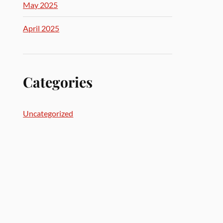
May 2025
April 2025
Categories
Uncategorized