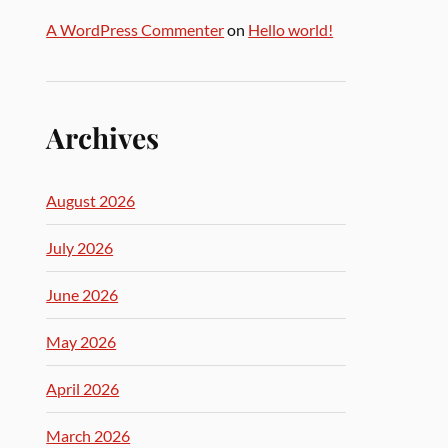
A WordPress Commenter
on
Hello world!
Archives
August 2026
July 2026
June 2026
May 2026
April 2026
March 2026