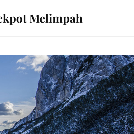
ackpot Melimpah