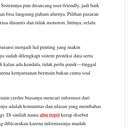
. Sistemnya pun dirancang user-friendly, jadi baik
 bisa langsung paham alurnya. Pilihan pasaran
sa dinamis dan tidak monoton. Intinya, selalu
sparansi menjadi hal penting yang makin
a sudah dilengkapi sistem proteksi data serta
di kalau ada kendala, tidak perlu panik—tinggal
, karena kenyamanan bermain bukan cuma soal
main cerdas biasanya mencari informasi dari
tunya adalah komunitas dan ulasan yang membahas
abu togel
egi. Di sinilah nama
kerap disebut
ring dibicarakan karena informasinya mudah