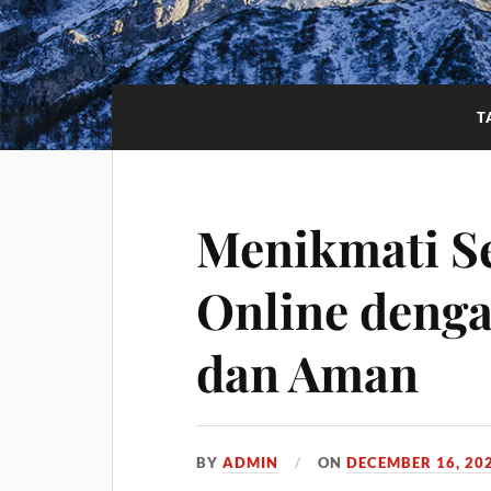
T
Menikmati Se
Online deng
dan Aman
BY
ADMIN
ON
DECEMBER 16, 20