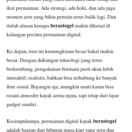
ikut permainan. Ada strategi, ada hoki, dan ada juga
momen seru yang bikin pemain terus balik lagi. Dan
berastogel
itulah alasan kenapa
makin dikenal di
kalangan pecinta permainan digital.
Ke depan, tren ini kemungkinan besar bakal makin
besar. Dengan dukungan teknologi yang terus
berkembang, pengalaman bermain pasti akan lebih
interaktif, realistis, bahkan bisa terhubung ke banyak
fitur sosial. Bayangin aja, mungkin nanti kamu bisa
rasain atmosfer kayak arena nyata, tapi tetap dari layar
gadget sendiri.
berastogel
Kesimpulannya, permainan digital kayak
adalah bagian dari hiburan masa kini yang seru dan