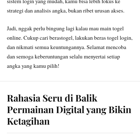
sistem login yang mudah, kamu bisa lebih fokus ke
strategi dan analisis angka, bukan ribet urusan akses.
Jadi, nggak perlu bingung lagi kalau mau main togel
online. Cukup cari berastogel, lakukan beras togel login,
dan nikmati semua keuntungannya. Selamat mencoba
dan semoga keberuntungan selalu menyertai setiap
angka yang kamu pilih!
Rahasia Seru di Balik
Permainan Digital yang Bikin
Ketagihan