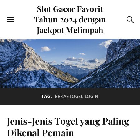
Slot Gacor Favorit
Tahun 2024 dengan
Jackpot Melimpah
TAG:
BERASTOGEL LOGIN
Jenis-Jenis Togel yang Paling
Dikenal Pemain