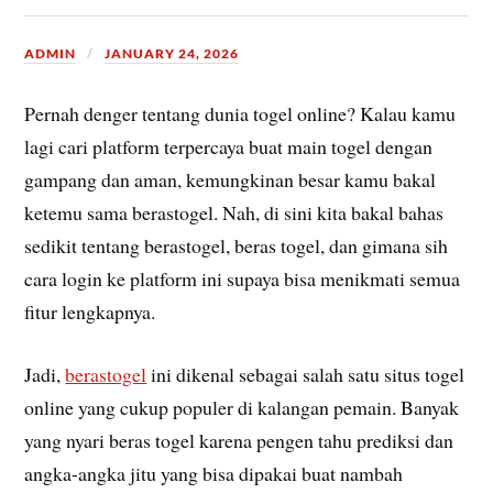
ADMIN
JANUARY 24, 2026
Pernah denger tentang dunia togel online? Kalau kamu
lagi cari platform terpercaya buat main togel dengan
gampang dan aman, kemungkinan besar kamu bakal
ketemu sama berastogel. Nah, di sini kita bakal bahas
sedikit tentang berastogel, beras togel, dan gimana sih
cara login ke platform ini supaya bisa menikmati semua
fitur lengkapnya.
Jadi,
berastogel
ini dikenal sebagai salah satu situs togel
online yang cukup populer di kalangan pemain. Banyak
yang nyari beras togel karena pengen tahu prediksi dan
angka-angka jitu yang bisa dipakai buat nambah