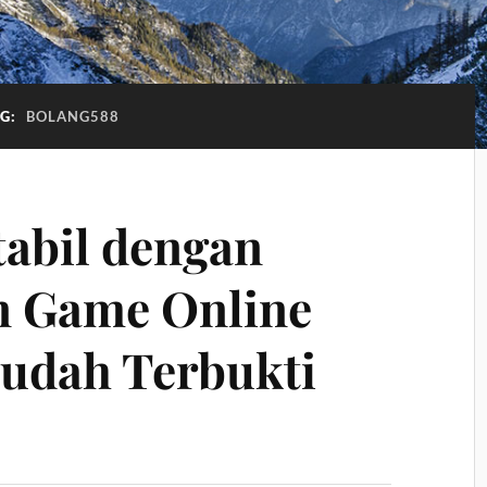
AG:
BOLANG588
tabil dengan
n Game Online
udah Terbukti