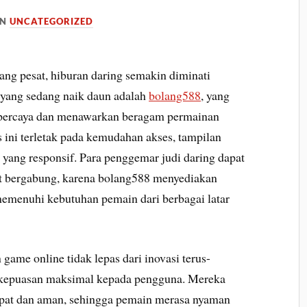
IN
UNCATEGORIZED
ang pesat, hiburan daring semakin diminati
m yang sedang naik daun adalah
bolang588
, yang
erpercaya dan menawarkan beragam permainan
 ini terletak pada kemudahan akses, tampilan
n yang responsif. Para penggemar judi daring dapat
 bergabung, karena bolang588 menyediakan
memenuhi kebutuhan pemain dari berbagai latar
game online tidak lepas dari inovasi terus-
kepuasan maksimal kepada pengguna. Mereka
epat dan aman, sehingga pemain merasa nyaman