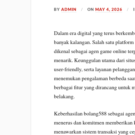
BY
ADMIN
ON
MAY 4, 2026
Dalam era digital yang terus berkemb
banyak kalangan. Salah satu platfor
dikenal sebagai agen game online t
menarik. Keunggulan utama dari situs
user-friendly, serta layanan pelangga
menemukan pengalaman berbeda saat
berbagai fitur yang dirancang untuk 
belakang.
Keberhasilan bolang588 sebagai agen 
menerus dan komitmen memberikan 
menawarkan sistem transaksi yang c