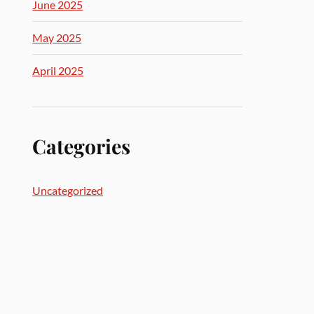
June 2025
May 2025
April 2025
Categories
Uncategorized