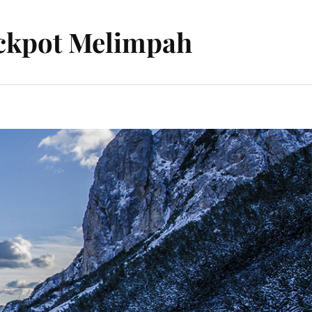
ackpot Melimpah