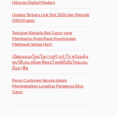
Hiburan Digital Modern
Update Terbaru Link Slot 2026 dan Metode
QRIS Praktis
Temukan Rahasia Slot Gacor yang
Membantu Anda Raup Keuntungan
Melimpah Setiap Hari!
เปิดมุมมองใหม่ในการสร้างกำไร พร้อมค้น
พบวิธีเล่น สล็อต ที่ตอบโจทย์ทั้งมือใหม่และ
มืออาชีพ
Peran Customer Service dalam
Meningkatkan Loyalitas Pengguna Situs
Gacor