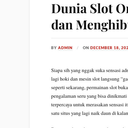
Dunia Slot O
dan Menghib
BY
ADMIN
ON
DECEMBER 18, 20
Siapa sih yang nggak suka sensasi adr
lagi hoki dan mesin slot langsung “ga
seperti sekarang, permainan slot buk
pengalaman seru yang bisa dinikmati 
terpercaya untuk merasakan sensasi i
satu situs yang lagi naik daun di kala