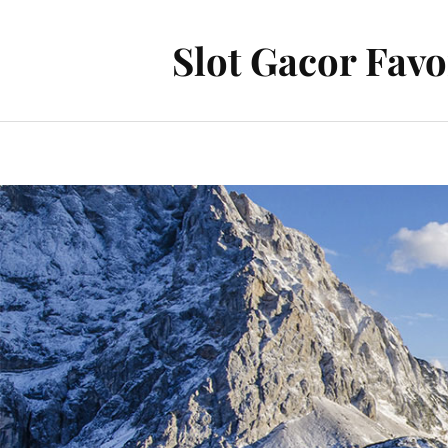
Slot Gacor Fav