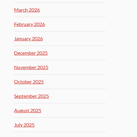
March 2026
February 2026
January 2026
December 2025
November 2025
October 2025
September 2025
August 2025
July 2025