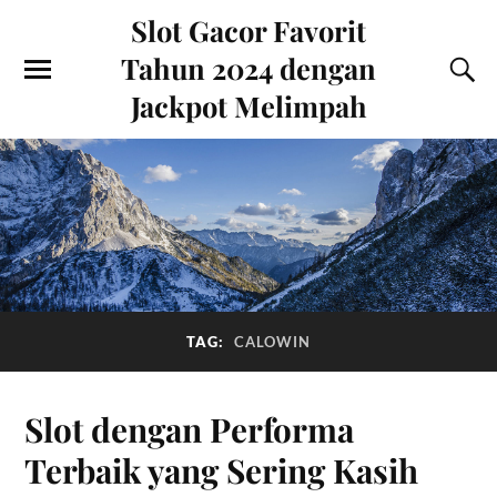
Slot Gacor Favorit
Tahun 2024 dengan
Jackpot Melimpah
TAG:
CALOWIN
Slot dengan Performa
Terbaik yang Sering Kasih