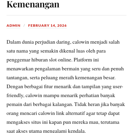
Kemenangan
ADMIN
FEBRUARY 14, 2026
Dalam dunia perjudian daring, calowin menjadi salah
satu nama yang semakin dikenal luas oleh para
penggemar hiburan slot online. Platform ini
menawarkan pengalaman bermain yang seru dan penuh
tantangan, serta peluang meraih kemenangan besar.
Dengan berbagai fitur menarik dan tampilan yang user-
friendly, calowin mampu menarik perhatian banyak
pemain dari berbagai kalangan. Tidak heran jika banyak
orang mencari calowin link alternatif agar tetap dapat
mengakses situs ini kapan pun mereka mau, terutama
saat akses utama mengalami kendala.