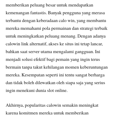
memberikan peluang besar untuk mendapatkan
kemenangan fantastis. Banyak pengguna yang merasa
terbantu dengan keberadaan calo win, yang membantu
mereka memahami pola permainan dan strategi terbaik
untuk meningkatkan peluang menang. Dengan adanya
calowin link alternatif, akses ke situs ini tetap lancar,
bahkan saat server utama mengalami gangguan. Ini
menjadi solusi efektif bagi pemain yang ingin terus
bermain tanpa takut kehilangan momen keberuntungan
mereka. Kesempatan seperti ini tentu sangat berharga
dan tidak boleh dilewatkan oleh siapa saja yang serius
ingin menekuni dunia slot online.
Akhirnya, popularitas calowin semakin meningkat
karena komitmen mereka untuk memberikan