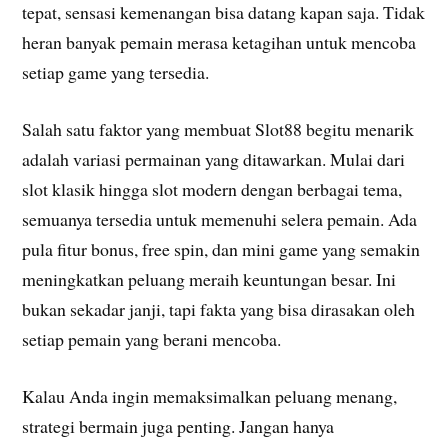
tepat, sensasi kemenangan bisa datang kapan saja. Tidak
heran banyak pemain merasa ketagihan untuk mencoba
setiap game yang tersedia.
Salah satu faktor yang membuat Slot88 begitu menarik
adalah variasi permainan yang ditawarkan. Mulai dari
slot klasik hingga slot modern dengan berbagai tema,
semuanya tersedia untuk memenuhi selera pemain. Ada
pula fitur bonus, free spin, dan mini game yang semakin
meningkatkan peluang meraih keuntungan besar. Ini
bukan sekadar janji, tapi fakta yang bisa dirasakan oleh
setiap pemain yang berani mencoba.
Kalau Anda ingin memaksimalkan peluang menang,
strategi bermain juga penting. Jangan hanya