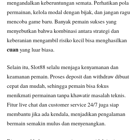
mengandalkan keberuntungan semata. Perhatikan pola
permainan, kelola modal dengan bijak, dan jangan ragu
mencoba game baru. Banyak pemain sukses yang
menyebutkan bahwa kombinasi antara strategi dan
keberanian mengambil risiko kecil bisa menghasilkan
cuan
yang luar biasa.
Selain itu, Slot88 selalu menjaga kenyamanan dan
keamanan pemain. Proses deposit dan withdraw dibuat
cepat dan mudah, sehingga pemain bisa fokus
menikmati permainan tanpa khawatir masalah teknis.
Fitur live chat dan customer service 24/7 juga siap
membantu jika ada kendala, menjadikan pengalaman
bermain semakin mulus dan menyenangkan.