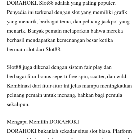
DORAHOKI, Slot88 adalah yang paling populer.
Penyedia ini terkenal dengan slot yang memiliki grafik
yang menarik, berbagai tema, dan peluang jackpot yang
menarik. Banyak pemain melaporkan bahwa mereka
berhasil mendapatkan kemenangan besar ketika
bermain slot dari Slot88.
Slot88 juga dikenal dengan sistem fair play dan
berbagai fitur bonus seperti free spin, scatter, dan wild.
Kombinasi dari fitur-fitur ini jelas mampu meningkatkan
peluang pemain untuk menang, bahkan bagi pemula
sekalipun.
Mengapa Memilih DORAHOKI
DORAHOKI bukanlah sekadar situs slot biasa. Platform