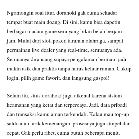
Ngomongin soal fitur, dorahoki gak cuma sekadar
tempat buat main doang. Di sini, kamu bisa dapetin
berbagai macam game seru yang bikin betah berjam-
jam. Mulai dari slot, poker, taruhan olahraga, sampai
permainan live dealer yang real-time, semuanya ada.
Semuanya dirancang supaya pengalaman bermain jadi
makin asik dan praktis tanpa harus keluar rumah. Cukup
login, pilih game favorit, dan langsung gaspol!
Selain itu, situs dorahoki juga dikenal karena sistem
keamanan yang ketat dan terpercaya. Jadi, data pribadi
dan transaksi kamu aman terkendali. Kalau mau top-up
saldo atau tarik kemenangan, prosesnya juga simpel dan
cepat. Gak perlu ribet, cuma butuh beberapa menit,