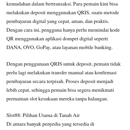
kemudahan dalam bertransaksi. Para pemain kini bisa
melakukan deposit menggunakan QRIS, suatu metode
pembayaran digital yang cepat, aman, dan praktis.
Dengan cara ini, pengguna hanya perlu memindai kode
QR menggunakan aplikasi dompet digital seperti
DANA, OVO, GoPay, atau layanan mobile banking.
Dengan penggunaan QRIS untuk deposit, pemain tidak
perlu lagi melakukan transfer manual atau konfirmasi
pembayaran secara terpisah. Proses deposit menjadi
lebih cepat, sehingga pemain bisa segera menikmati
permainan slot kesukaan mereka tanpa halangan.
Slot88: Pilihan Utama di Tanah Air
Di antara banyak penyedia yang tersedia di