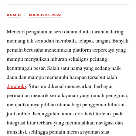
ADMIN
MARCH 23, 2026
Mencari pengalaman seru dalam dunia taruhan daring
memang tak semudah membalik telapak tangan. Banyak
pemain berusaha menemukan platform terpercaya yang
mampu menyajikan hiburan sekaligus peluang
keuntungan besar. Salah satu nama yang sedang naik
daun dan mampu memenuhi harapan tersebut ialah
dorahoki
. Situs ini dikenal menawarkan berbagai
permainan menarik serta layanan yang ramah pengguna,
menjadikannya pilihan utama bagi penggemar hiburan
judi online. Keunggulan utama dorahoki terletak pada
integrasi fitur terbaru yang memudahkan navigasi dan
transaksi, sehingga pemain merasa nyaman saat