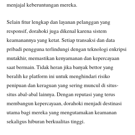
menjajal keberuntungan mereka.
Selain fitur lengkap dan layanan pelanggan yang
responsif, dorahoki juga dikenal karena sistem
keamanannya yang ketat. Setiap transaksi dan data
pribadi pengguna terlindungi dengan teknologi enkripsi
mutakhir, memastikan kenyamanan dan kepercayaan
saat bermain. Tidak heran jika banyak bettor yang
beralih ke platform ini untuk menghindari risiko
penipuan dan keraguan yang sering muncul di situs-
situs abal-abal lainnya. Dengan reputasi yang terus
membangun kepercayaan, dorahoki menjadi destinasi
utama bagi mereka yang mengutamakan keamanan
sekaligus hiburan berkualitas tinggi.