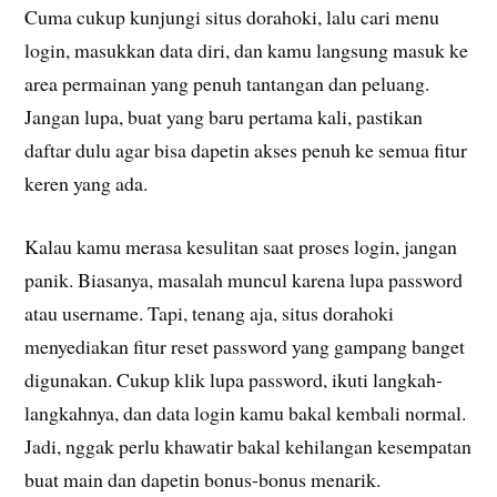
Cuma cukup kunjungi situs dorahoki, lalu cari menu
login, masukkan data diri, dan kamu langsung masuk ke
area permainan yang penuh tantangan dan peluang.
Jangan lupa, buat yang baru pertama kali, pastikan
daftar dulu agar bisa dapetin akses penuh ke semua fitur
keren yang ada.
Kalau kamu merasa kesulitan saat proses login, jangan
panik. Biasanya, masalah muncul karena lupa password
atau username. Tapi, tenang aja, situs dorahoki
menyediakan fitur reset password yang gampang banget
digunakan. Cukup klik lupa password, ikuti langkah-
langkahnya, dan data login kamu bakal kembali normal.
Jadi, nggak perlu khawatir bakal kehilangan kesempatan
buat main dan dapetin bonus-bonus menarik.