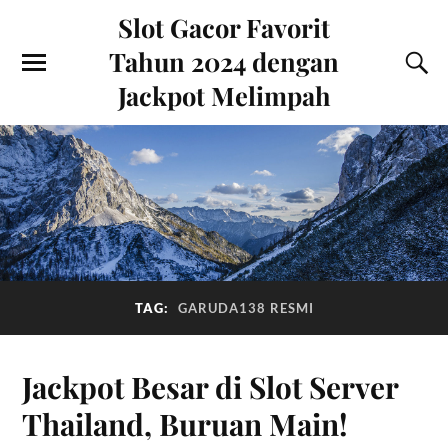
Slot Gacor Favorit
Tahun 2024 dengan
Jackpot Melimpah
TAG:
GARUDA138 RESMI
Jackpot Besar di Slot Server
Thailand, Buruan Main!