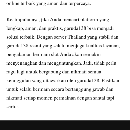
online terbaik yang aman dan terpercaya.
Kesimpulannya, jika Anda mencari platform yang
lengkap, aman, dan praktis, garuda138 bisa menjadi
solusi terbaik. Dengan server Thailand yang stabil dan
garuda138 resmi yang selalu menjaga kualitas layanan,
pengalaman bermain slot Anda akan semakin
menyenangkan dan menguntungkan. Jadi, tidak perlu
ragu lagi untuk bergabung dan nikmati semua
keunggulan yang ditawarkan oleh garuda138. Pastikan
untuk selalu bermain secara bertanggung jawab dan
nikmati setiap momen permainan dengan santai tapi
serius.