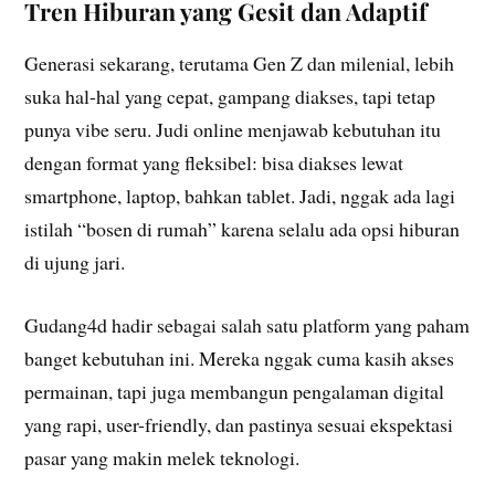
Tren Hiburan yang Gesit dan Adaptif
Generasi sekarang, terutama Gen Z dan milenial, lebih
suka hal-hal yang cepat, gampang diakses, tapi tetap
punya vibe seru. Judi online menjawab kebutuhan itu
dengan format yang fleksibel: bisa diakses lewat
smartphone, laptop, bahkan tablet. Jadi, nggak ada lagi
istilah “bosen di rumah” karena selalu ada opsi hiburan
di ujung jari.
Gudang4d hadir sebagai salah satu platform yang paham
banget kebutuhan ini. Mereka nggak cuma kasih akses
permainan, tapi juga membangun pengalaman digital
yang rapi, user-friendly, dan pastinya sesuai ekspektasi
pasar yang makin melek teknologi.