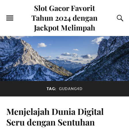
Slot Gacor Favorit
Tahun 2024 dengan
Jackpot Melimpah
TAG:
GUDANG4D
Menjelajah Dunia Digital
Seru dengan Sentuhan