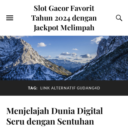
Slot Gacor Favorit
Tahun 2024 dengan
Jackpot Melimpah
TAG:
LINK ALTERNATIF GUDANG4D
Menjelajah Dunia Digital
Seru dengan Sentuhan