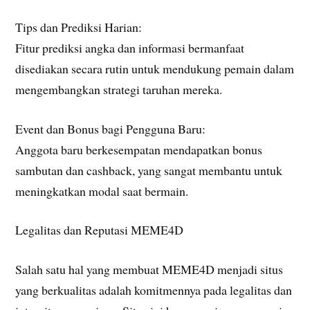
Tips dan Prediksi Harian:
Fitur prediksi angka dan informasi bermanfaat
disediakan secara rutin untuk mendukung pemain dalam
mengembangkan strategi taruhan mereka.
Event dan Bonus bagi Pengguna Baru:
Anggota baru berkesempatan mendapatkan bonus
sambutan dan cashback, yang sangat membantu untuk
meningkatkan modal saat bermain.
Legalitas dan Reputasi MEME4D
Salah satu hal yang membuat MEME4D menjadi situs
yang berkualitas adalah komitmennya pada legalitas dan