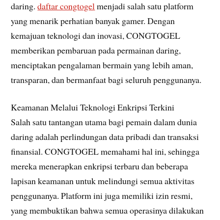
daring.
daftar congtogel
menjadi salah satu platform
yang menarik perhatian banyak gamer. Dengan
kemajuan teknologi dan inovasi, CONGTOGEL
memberikan pembaruan pada permainan daring,
menciptakan pengalaman bermain yang lebih aman,
transparan, dan bermanfaat bagi seluruh penggunanya.
Keamanan Melalui Teknologi Enkripsi Terkini
Salah satu tantangan utama bagi pemain dalam dunia
daring adalah perlindungan data pribadi dan transaksi
finansial. CONGTOGEL memahami hal ini, sehingga
mereka menerapkan enkripsi terbaru dan beberapa
lapisan keamanan untuk melindungi semua aktivitas
penggunanya. Platform ini juga memiliki izin resmi,
yang membuktikan bahwa semua operasinya dilakukan