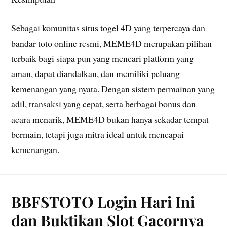
Sebagai komunitas situs togel 4D yang terpercaya dan
bandar toto online resmi, MEME4D merupakan pilihan
terbaik bagi siapa pun yang mencari platform yang
aman, dapat diandalkan, dan memiliki peluang
kemenangan yang nyata. Dengan sistem permainan yang
adil, transaksi yang cepat, serta berbagai bonus dan
acara menarik, MEME4D bukan hanya sekadar tempat
bermain, tetapi juga mitra ideal untuk mencapai
kemenangan.
BBFSTOTO Login Hari Ini
dan Buktikan Slot Gacornya