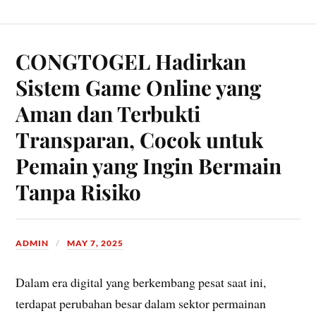
CONGTOGEL Hadirkan
Sistem Game Online yang
Aman dan Terbukti
Transparan, Cocok untuk
Pemain yang Ingin Bermain
Tanpa Risiko
ADMIN
MAY 7, 2025
Dalam era digital yang berkembang pesat saat ini,
terdapat perubahan besar dalam sektor permainan