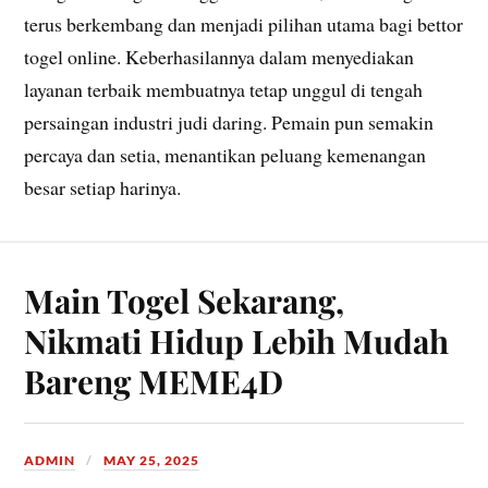
terus berkembang dan menjadi pilihan utama bagi bettor
togel online. Keberhasilannya dalam menyediakan
layanan terbaik membuatnya tetap unggul di tengah
persaingan industri judi daring. Pemain pun semakin
percaya dan setia, menantikan peluang kemenangan
besar setiap harinya.
Main Togel Sekarang,
Nikmati Hidup Lebih Mudah
Bareng MEME4D
ADMIN
MAY 25, 2025