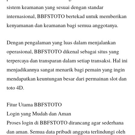
sistem keamanan yang sesuai dengan standar
internasional, BBFSTOTO bertekad untuk memberikan
kenyamanan dan keamanan bagi semua anggotanya.
Dengan pengalaman yang luas dalam menjalankan
operasional, BBFSTOTO dikenal sebagai situs yang
terpercaya dan transparan dalam setiap transaksi. Hal ini
menjadikannya sangat menarik bagi pemain yang ingin
mendapatkan keuntungan besar dari permainan slot dan
toto 4D.
Fitur Utama BBFSTOTO
Login yang Mudah dan Aman
Proses login di BBFSTOTO dirancang agar sederhana
dan aman. Semua data pribadi anggota terlindungi oleh