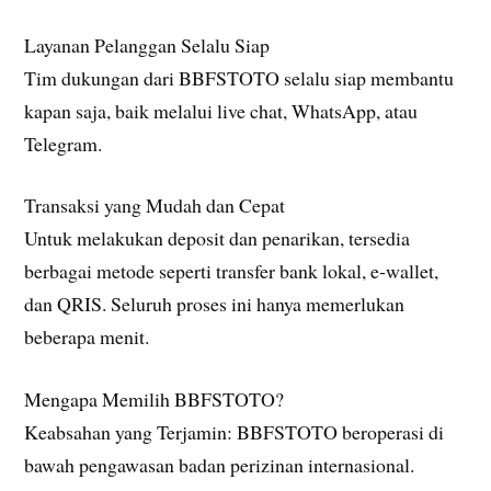
Layanan Pelanggan Selalu Siap
Tim dukungan dari BBFSTOTO selalu siap membantu
kapan saja, baik melalui live chat, WhatsApp, atau
Telegram.
Transaksi yang Mudah dan Cepat
Untuk melakukan deposit dan penarikan, tersedia
berbagai metode seperti transfer bank lokal, e-wallet,
dan QRIS. Seluruh proses ini hanya memerlukan
beberapa menit.
Mengapa Memilih BBFSTOTO?
Keabsahan yang Terjamin: BBFSTOTO beroperasi di
bawah pengawasan badan perizinan internasional.