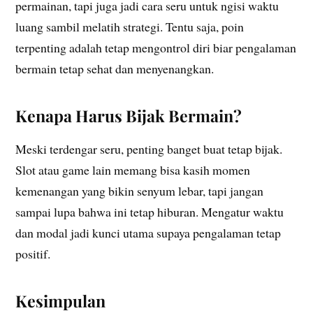
permainan, tapi juga jadi cara seru untuk ngisi waktu
luang sambil melatih strategi. Tentu saja, poin
terpenting adalah tetap mengontrol diri biar pengalaman
bermain tetap sehat dan menyenangkan.
Kenapa Harus Bijak Bermain?
Meski terdengar seru, penting banget buat tetap bijak.
Slot atau game lain memang bisa kasih momen
kemenangan yang bikin senyum lebar, tapi jangan
sampai lupa bahwa ini tetap hiburan. Mengatur waktu
dan modal jadi kunci utama supaya pengalaman tetap
positif.
Kesimpulan