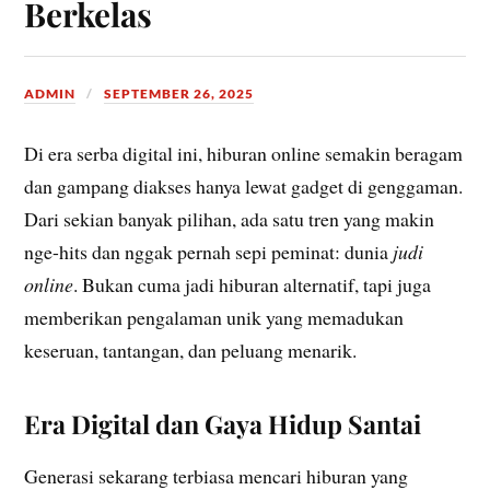
Berkelas
ADMIN
SEPTEMBER 26, 2025
Di era serba digital ini, hiburan online semakin beragam
dan gampang diakses hanya lewat gadget di genggaman.
Dari sekian banyak pilihan, ada satu tren yang makin
nge-hits dan nggak pernah sepi peminat: dunia
judi
online
. Bukan cuma jadi hiburan alternatif, tapi juga
memberikan pengalaman unik yang memadukan
keseruan, tantangan, dan peluang menarik.
Era Digital dan Gaya Hidup Santai
Generasi sekarang terbiasa mencari hiburan yang