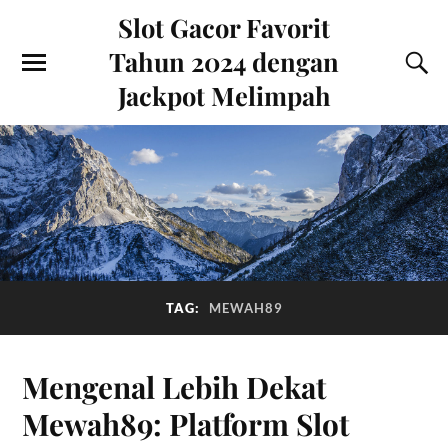
Slot Gacor Favorit
Tahun 2024 dengan
Jackpot Melimpah
TAG:
MEWAH89
Mengenal Lebih Dekat
Mewah89: Platform Slot