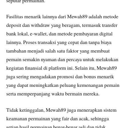
seputar permainan.
Fasilitas menarik lainnya dari Mewah89 adalah metode
deposit dan withdraw yang beragam, termasuk transfer
bank lokal, e-wallet, dan metode pembayaran digital
lainnya. Proses transaksi yang cepat dan tanpa biaya
tambahan menjadi salah satu faktor yang membuat
pemain semakin nyaman dan percaya untuk melakukan
kegiatan finansial di platform ini. Selain itu, Mewah89
juga sering mengadakan promosi dan bonus menarik
yang dapat meningkatkan peluang kemenangan pemain
serta memperpanjang waktu bermain mereka.
Tidak ketinggalan, Mewah89 juga menerapkan sistem
keamanan permainan yang fair dan acak, sehingga
setiap hasil permainan benar-benar asli dan tidak