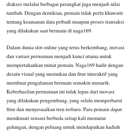
diakses melalui berbagai perangkat juga menjadi nilai
tambah. Dengan demikian, pemain tidak perlu khawatir
tentang keamanan data pribadi maupun proses transaksi
yang dilakukan saat bermain di naga169.
Dalam dunia slot online yang terus berkembang, inovasi
dan variasi permainan menjadi kunci utama untuk
mempertahankan minat pemain. Naga169 hadir dengan
desain visual yang memukau dan fitur interaktif yang
membuat pengalaman bermain semakin menarik.
Keberhasilan permainan ini tidak lepas dari inovasi
yang dilakukan pengembang, yang selalu memperbarui
fitur dan menyesuaikan tren terbaru. Para pemain dapat
menikmati sensasi berbeda setiap kali memutar
gulungan, dengan peluang untuk mendapatkan hadiah