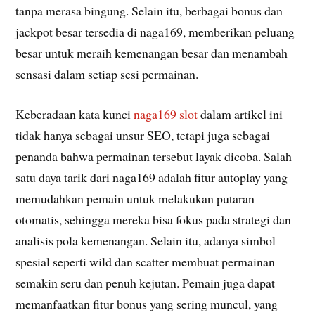
tanpa merasa bingung. Selain itu, berbagai bonus dan
jackpot besar tersedia di naga169, memberikan peluang
besar untuk meraih kemenangan besar dan menambah
sensasi dalam setiap sesi permainan.
Keberadaan kata kunci
naga169 slot
dalam artikel ini
tidak hanya sebagai unsur SEO, tetapi juga sebagai
penanda bahwa permainan tersebut layak dicoba. Salah
satu daya tarik dari naga169 adalah fitur autoplay yang
memudahkan pemain untuk melakukan putaran
otomatis, sehingga mereka bisa fokus pada strategi dan
analisis pola kemenangan. Selain itu, adanya simbol
spesial seperti wild dan scatter membuat permainan
semakin seru dan penuh kejutan. Pemain juga dapat
memanfaatkan fitur bonus yang sering muncul, yang