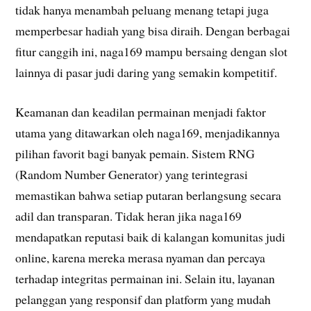
tidak hanya menambah peluang menang tetapi juga
memperbesar hadiah yang bisa diraih. Dengan berbagai
fitur canggih ini, naga169 mampu bersaing dengan slot
lainnya di pasar judi daring yang semakin kompetitif.
Keamanan dan keadilan permainan menjadi faktor
utama yang ditawarkan oleh naga169, menjadikannya
pilihan favorit bagi banyak pemain. Sistem RNG
(Random Number Generator) yang terintegrasi
memastikan bahwa setiap putaran berlangsung secara
adil dan transparan. Tidak heran jika naga169
mendapatkan reputasi baik di kalangan komunitas judi
online, karena mereka merasa nyaman dan percaya
terhadap integritas permainan ini. Selain itu, layanan
pelanggan yang responsif dan platform yang mudah