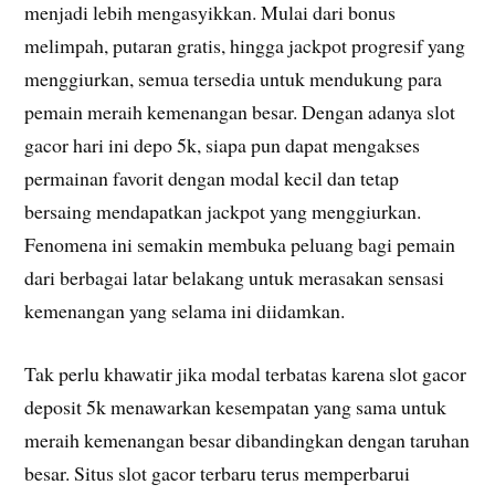
menjadi lebih mengasyikkan. Mulai dari bonus
melimpah, putaran gratis, hingga jackpot progresif yang
menggiurkan, semua tersedia untuk mendukung para
pemain meraih kemenangan besar. Dengan adanya slot
gacor hari ini depo 5k, siapa pun dapat mengakses
permainan favorit dengan modal kecil dan tetap
bersaing mendapatkan jackpot yang menggiurkan.
Fenomena ini semakin membuka peluang bagi pemain
dari berbagai latar belakang untuk merasakan sensasi
kemenangan yang selama ini diidamkan.
Tak perlu khawatir jika modal terbatas karena slot gacor
deposit 5k menawarkan kesempatan yang sama untuk
meraih kemenangan besar dibandingkan dengan taruhan
besar. Situs slot gacor terbaru terus memperbarui