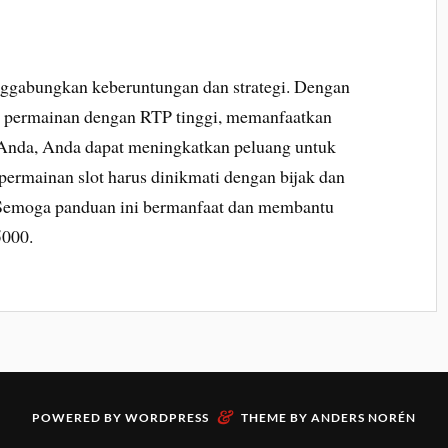
ggabungkan keberuntungan dan strategi. Dengan
 permainan dengan RTP tinggi, memanfaatkan
 Anda, Anda dapat meningkatkan peluang untuk
ermainan slot harus dinikmati dengan bijak dan
. Semoga panduan ini bermanfaat dan membantu
5000.
&
POWERED BY
WORDPRESS
THEME BY
ANDERS NORÉN