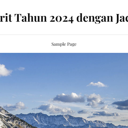
orit Tahun 2024 dengan J
Sample Page