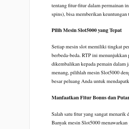
tentang fitur-fitur dalam permainan ini
spins), bisa memberikan keuntungan
Pilih Mesin Slot5000 yang Tepat
Setiap mesin slot memiliki tingkat p
berbeda-beda. RTP ini menunjukkan p
dikembalikan kepada pemain dalam j
menang, pilihlah mesin Slot5000 den
besar peluang Anda untuk mendapatk
Manfaatkan Fitur Bonus dan Putar
Salah satu fitur yang sangat menarik 
Banyak mesin Slot5000 menawarkan p