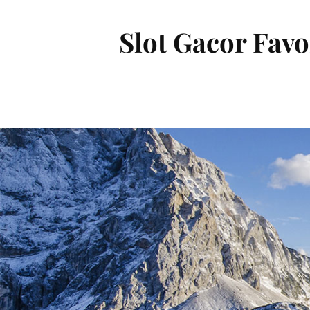
Slot Gacor Fav