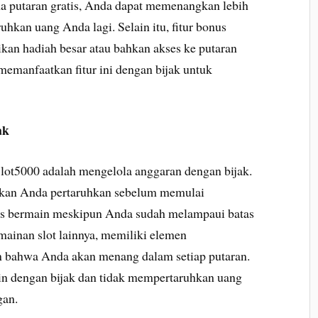
ma putaran gratis, Anda dapat memenangkan lebih
hkan uang Anda lagi. Selain itu, fitur bonus
kan hadiah besar atau bahkan akses ke putaran
 memanfaatkan fitur ini dengan bijak untuk
ak
 Slot5000 adalah mengelola anggaran dengan bijak.
akan Anda pertaruhkan sebelum memulai
rus bermain meskipun Anda sudah melampaui batas
mainan slot lainnya, memiliki elemen
n bahwa Anda akan menang dalam setiap putaran.
ain dengan bijak dan tidak mempertaruhkan uang
gan.