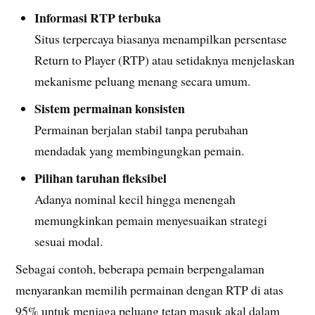
Informasi RTP terbuka
Situs terpercaya biasanya menampilkan persentase
Return to Player (RTP) atau setidaknya menjelaskan
mekanisme peluang menang secara umum.
Sistem permainan konsisten
Permainan berjalan stabil tanpa perubahan
mendadak yang membingungkan pemain.
Pilihan taruhan fleksibel
Adanya nominal kecil hingga menengah
memungkinkan pemain menyesuaikan strategi
sesuai modal.
Sebagai contoh, beberapa pemain berpengalaman
menyarankan memilih permainan dengan RTP di atas
95% untuk menjaga peluang tetap masuk akal dalam