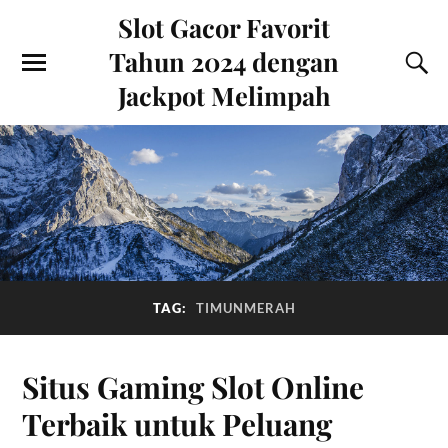
Slot Gacor Favorit
Tahun 2024 dengan
Jackpot Melimpah
TAG:
TIMUNMERAH
Situs Gaming Slot Online
Terbaik untuk Peluang