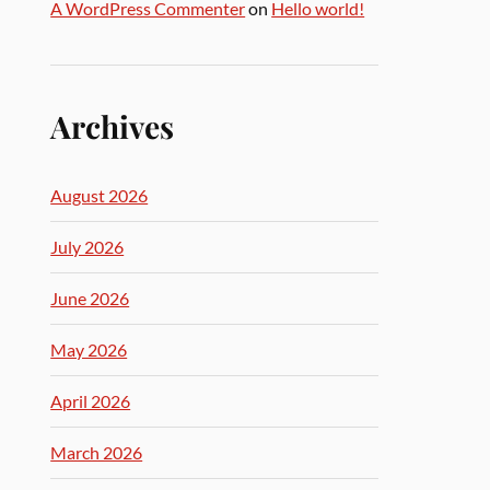
A WordPress Commenter
on
Hello world!
Archives
August 2026
July 2026
June 2026
May 2026
April 2026
March 2026