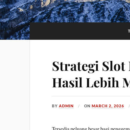
Strategi Slot
Hasil Lebih
BY
ADMIN
ON
MARCH 2, 2026
Tersedia peluang besar bagi penggema