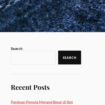
Search
SEARCH
Recent Posts
Panduan Pemula Menang Besar di Slot