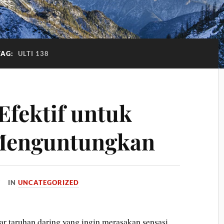
TAG:
ULTI 138
 Efektif untuk
 Menguntungkan
IN
UNCATEGORIZED
r taruhan daring yang ingin merasakan sensasi