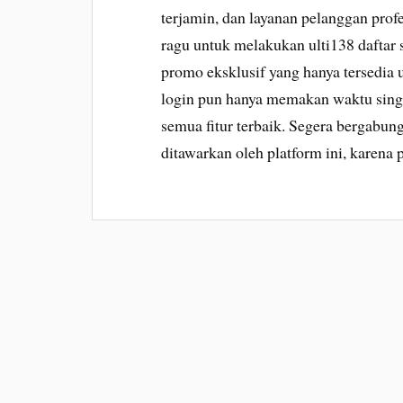
terjamin, dan layanan pelanggan profe
ragu untuk melakukan ulti138 daftar 
promo eksklusif yang hanya tersedia un
login pun hanya memakan waktu sing
semua fitur terbaik. Segera bergabun
ditawarkan oleh platform ini, karena