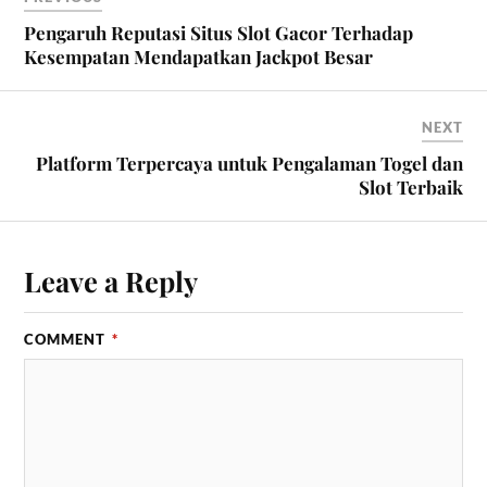
Pengaruh Reputasi Situs Slot Gacor Terhadap
Kesempatan Mendapatkan Jackpot Besar
NEXT
Platform Terpercaya untuk Pengalaman Togel dan
Slot Terbaik
Leave a Reply
COMMENT
*