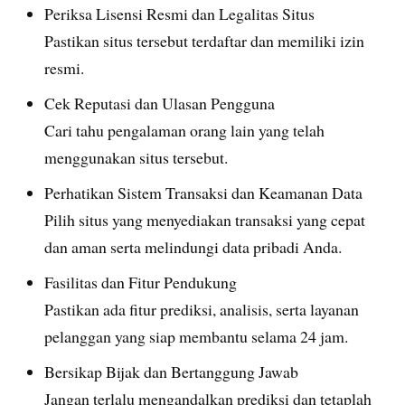
Periksa Lisensi Resmi dan Legalitas Situs
Pastikan situs tersebut terdaftar dan memiliki izin
resmi.
Cek Reputasi dan Ulasan Pengguna
Cari tahu pengalaman orang lain yang telah
menggunakan situs tersebut.
Perhatikan Sistem Transaksi dan Keamanan Data
Pilih situs yang menyediakan transaksi yang cepat
dan aman serta melindungi data pribadi Anda.
Fasilitas dan Fitur Pendukung
Pastikan ada fitur prediksi, analisis, serta layanan
pelanggan yang siap membantu selama 24 jam.
Bersikap Bijak dan Bertanggung Jawab
Jangan terlalu mengandalkan prediksi dan tetaplah