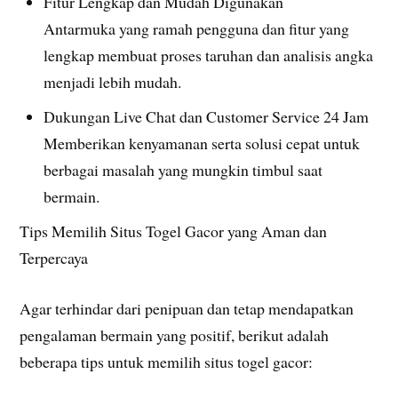
Fitur Lengkap dan Mudah Digunakan
Antarmuka yang ramah pengguna dan fitur yang
lengkap membuat proses taruhan dan analisis angka
menjadi lebih mudah.
Dukungan Live Chat dan Customer Service 24 Jam
Memberikan kenyamanan serta solusi cepat untuk
berbagai masalah yang mungkin timbul saat
bermain.
Tips Memilih Situs Togel Gacor yang Aman dan
Terpercaya
Agar terhindar dari penipuan dan tetap mendapatkan
pengalaman bermain yang positif, berikut adalah
beberapa tips untuk memilih situs togel gacor: