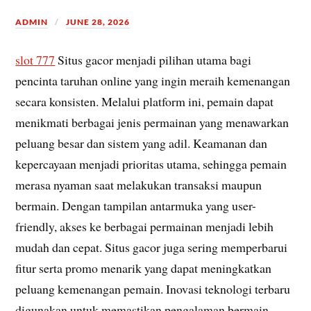
ADMIN
JUNE 28, 2026
slot 777
Situs gacor menjadi pilihan utama bagi
pencinta taruhan online yang ingin meraih kemenangan
secara konsisten. Melalui platform ini, pemain dapat
menikmati berbagai jenis permainan yang menawarkan
peluang besar dan sistem yang adil. Keamanan dan
kepercayaan menjadi prioritas utama, sehingga pemain
merasa nyaman saat melakukan transaksi maupun
bermain. Dengan tampilan antarmuka yang user-
friendly, akses ke berbagai permainan menjadi lebih
mudah dan cepat. Situs gacor juga sering memperbarui
fitur serta promo menarik yang dapat meningkatkan
peluang kemenangan pemain. Inovasi teknologi terbaru
digunakan untuk memastikan pengalaman bermain