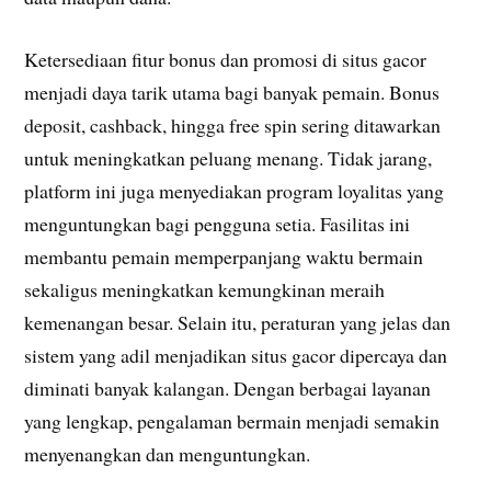
Ketersediaan fitur bonus dan promosi di situs gacor
menjadi daya tarik utama bagi banyak pemain. Bonus
deposit, cashback, hingga free spin sering ditawarkan
untuk meningkatkan peluang menang. Tidak jarang,
platform ini juga menyediakan program loyalitas yang
menguntungkan bagi pengguna setia. Fasilitas ini
membantu pemain memperpanjang waktu bermain
sekaligus meningkatkan kemungkinan meraih
kemenangan besar. Selain itu, peraturan yang jelas dan
sistem yang adil menjadikan situs gacor dipercaya dan
diminati banyak kalangan. Dengan berbagai layanan
yang lengkap, pengalaman bermain menjadi semakin
menyenangkan dan menguntungkan.