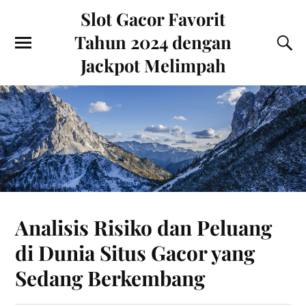
Slot Gacor Favorit
Tahun 2024 dengan
Jackpot Melimpah
Analisis Risiko dan Peluang
di Dunia Situs Gacor yang
Sedang Berkembang