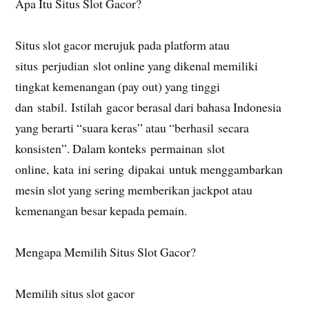
Apa Itu Situs Slot Gacor?
Situs slot gacor merujuk pada platform atau
situs perjudian slot online yang dikenal memiliki
tingkat kemenangan (pay out) yang tinggi
dan stabil. Istilah gacor berasal dari bahasa Indonesia
yang berarti “suara keras” atau “berhasil secara
konsisten”. Dalam konteks permainan slot
online, kata ini sering dipakai untuk menggambarkan
mesin slot yang sering memberikan jackpot atau
kemenangan besar kepada pemain.
Mengapa Memilih Situs Slot Gacor?
Memilih situs slot gacor