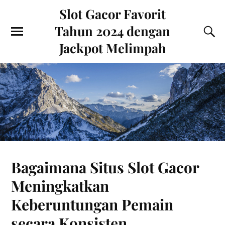
Slot Gacor Favorit
Tahun 2024 dengan
Jackpot Melimpah
Bagaimana Situs Slot Gacor
Meningkatkan
Keberuntungan Pemain
secara Konsisten