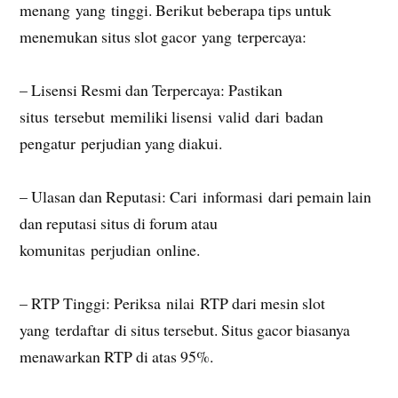
menang yang tinggi. Berikut beberapa tips untuk
menemukan situs slot gacor yang terpercaya:
– Lisensi Resmi dan Terpercaya: Pastikan
situs tersebut memiliki lisensi valid dari badan
pengatur perjudian yang diakui.
– Ulasan dan Reputasi: Cari informasi dari pemain lain
dan reputasi situs di forum atau
komunitas perjudian online.
– RTP Tinggi: Periksa nilai RTP dari mesin slot
yang terdaftar di situs tersebut. Situs gacor biasanya
menawarkan RTP di atas 95%.