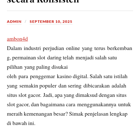
ADMIN
SEPTEMBER 10, 2025
ambon4d
Dalam industri perjudian online yang terus berkemban
g, permainan slot daring telah menjadi salah satu
pilihan yang paling disukai
oleh para penggemar kasino digital. Salah satu istilah
yang semakin populer dan sering dibicarakan adalah
situs slot gacor. Jadi, apa yang dimaksud dengan situs
slot gacor, dan bagaimana cara menggunakannya untuk
meraih kemenangan besar? Simak penjelasan lengkap
di bawah ini.