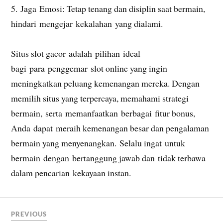
5. Jaga Emosi: Tetap tenang dan disiplin saat bermain,
hindari mengejar kekalahan yang dialami.
Situs slot gacor adalah pilihan ideal
bagi para penggemar slot online yang ingin
meningkatkan peluang kemenangan mereka. Dengan
memilih situs yang terpercaya, memahami strategi
bermain, serta memanfaatkan berbagai fitur bonus,
Anda dapat meraih kemenangan besar dan pengalaman
bermain yang menyenangkan. Selalu ingat untuk
bermain dengan bertanggung jawab dan tidak terbawa
dalam pencarian kekayaan instan.
PREVIOUS