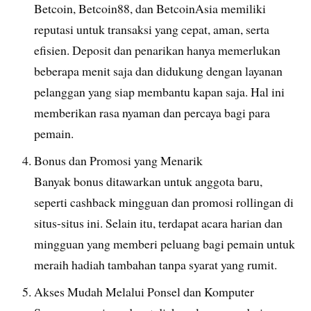
Betcoin, Betcoin88, dan BetcoinAsia memiliki
reputasi untuk transaksi yang cepat, aman, serta
efisien. Deposit dan penarikan hanya memerlukan
beberapa menit saja dan didukung dengan layanan
pelanggan yang siap membantu kapan saja. Hal ini
memberikan rasa nyaman dan percaya bagi para
pemain.
Bonus dan Promosi yang Menarik
Banyak bonus ditawarkan untuk anggota baru,
seperti cashback mingguan dan promosi rollingan di
situs-situs ini. Selain itu, terdapat acara harian dan
mingguan yang memberi peluang bagi pemain untuk
meraih hadiah tambahan tanpa syarat yang rumit.
Akses Mudah Melalui Ponsel dan Komputer