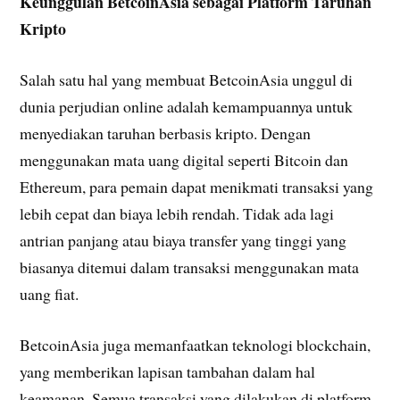
Keunggulan BetcoinAsia sebagai Platform Taruhan
Kripto
Salah satu hal yang membuat BetcoinAsia unggul di
dunia perjudian online adalah kemampuannya untuk
menyediakan taruhan berbasis kripto. Dengan
menggunakan mata uang digital seperti Bitcoin dan
Ethereum, para pemain dapat menikmati transaksi yang
lebih cepat dan biaya lebih rendah. Tidak ada lagi
antrian panjang atau biaya transfer yang tinggi yang
biasanya ditemui dalam transaksi menggunakan mata
uang fiat.
BetcoinAsia juga memanfaatkan teknologi blockchain,
yang memberikan lapisan tambahan dalam hal
keamanan. Semua transaksi yang dilakukan di platform