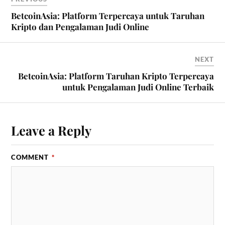
BetcoinAsia: Platform Terpercaya untuk Taruhan
Kripto dan Pengalaman Judi Online
NEXT
BetcoinAsia: Platform Taruhan Kripto Terpercaya
untuk Pengalaman Judi Online Terbaik
Leave a Reply
COMMENT
*