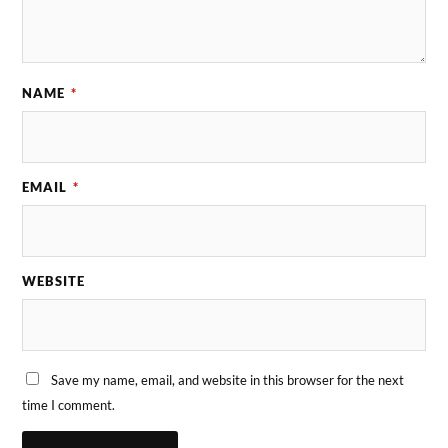
NAME
*
EMAIL
*
WEBSITE
Save my name, email, and website in this browser for the next
time I comment.