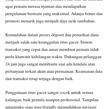
agar pemain merasa nyaman dan mendapatkan
pengalaman bermain yang maksimal. Adanya bonus dan
promosi menarik juga menjadi daya tarik tambahan.
Kemudahan dalam proses deposit dan penarikan dana
menjadi salah satu keunggulan situs gacor. Sistem
transaksi yang cepat dan aman membuat pemain tidak
perlu khawatir kehilangan waktu. Dukungan pelanggan
24 jam juga sangat membantu saat ada kendala atau
pertanyaan terkait akun atau permainan. Keamanan data
dan transaksi tetap terjaga dengan baik.
Penggunaan situs gacor sangat cocok untuk semua
kalangan, baik pemula maupun profesional. Tampilan
antarmuka yang user-friendly memudahkan navigasi