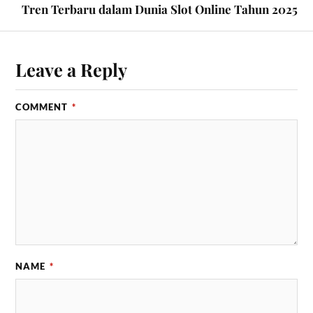
Tren Terbaru dalam Dunia Slot Online Tahun 2025
Leave a Reply
COMMENT
*
NAME
*