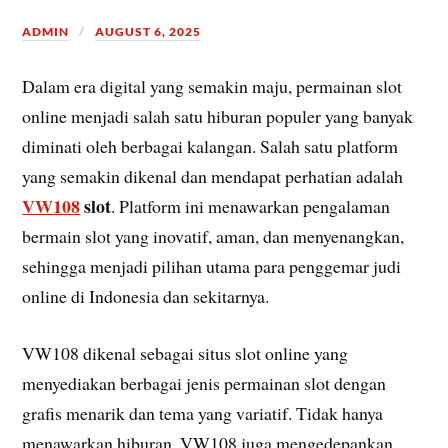
ADMIN
AUGUST 6, 2025
Dalam era digital yang semakin maju, permainan slot
online menjadi salah satu hiburan populer yang banyak
diminati oleh berbagai kalangan. Salah satu platform
yang semakin dikenal dan mendapat perhatian adalah
VW108
slot
. Platform ini menawarkan pengalaman
bermain slot yang inovatif, aman, dan menyenangkan,
sehingga menjadi pilihan utama para penggemar judi
online di Indonesia dan sekitarnya.
VW108 dikenal sebagai situs slot online yang
menyediakan berbagai jenis permainan slot dengan
grafis menarik dan tema yang variatif. Tidak hanya
menawarkan hiburan, VW108 juga mengedepankan