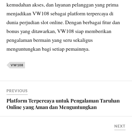
kemudahan akses, dan layanan pelanggan yang prima
menjadikan VW108 sebagai platform terpercaya di
dunia perjudian slot online. Dengan berbagai fitur dan
bonus yang ditawarkan, VW108 siap memberikan
pengalaman bermain yang seru sekaligus
menguntungkan bagi setiap pemainnya.
VW108
PREVIOUS
Platform Terpercaya untuk Pengalaman Taruhan
Online yang Aman dan Menguntungkan
NEXT