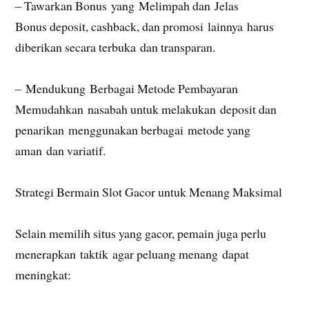
– Tawarkan Bonus yang Melimpah dan Jelas
Bonus deposit, cashback, dan promosi lainnya harus
diberikan secara terbuka dan transparan.
– Mendukung Berbagai Metode Pembayaran
Memudahkan nasabah untuk melakukan deposit dan
penarikan menggunakan berbagai metode yang
aman dan variatif.
Strategi Bermain Slot Gacor untuk Menang Maksimal
Selain memilih situs yang gacor, pemain juga perlu
menerapkan taktik agar peluang menang dapat
meningkat: