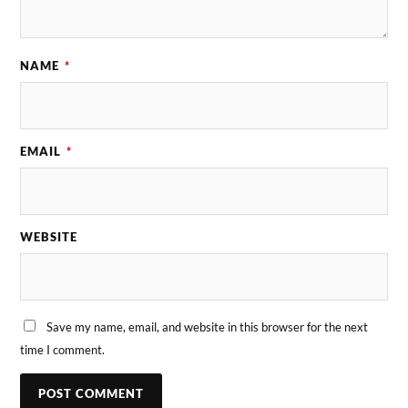
NAME
*
EMAIL
*
WEBSITE
Save my name, email, and website in this browser for the next
time I comment.