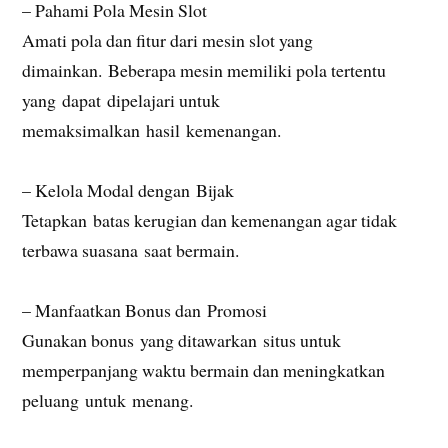
– Pahami Pola Mesin Slot
Amati pola dan fitur dari mesin slot yang
dimainkan. Beberapa mesin memiliki pola tertentu
yang dapat dipelajari untuk
memaksimalkan hasil kemenangan.
– Kelola Modal dengan Bijak
Tetapkan batas kerugian dan kemenangan agar tidak
terbawa suasana saat bermain.
– Manfaatkan Bonus dan Promosi
Gunakan bonus yang ditawarkan situs untuk
memperpanjang waktu bermain dan meningkatkan
peluang untuk menang.