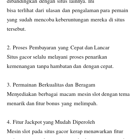
dibandingkan dengan situs lainnya. Ini
bisa terlihat dari ulasan dan pengalaman para pemain
yang sudah mencoba keberuntungan mereka di situs
tersebut.
2. Proses Pembayaran yang Cepat dan Lancar
Situs gacor selalu melayani proses penarikan
kemenangan tanpa hambatan dan dengan cepat.
3. Permainan Berkualitas dan Beragam
Menyediakan berbagai macam mesin slot dengan tema
menarik dan fitur bonus yang melimpah.
4. Fitur Jackpot yang Mudah Diperoleh
Mesin slot pada situs gacor kerap menawarkan fitur