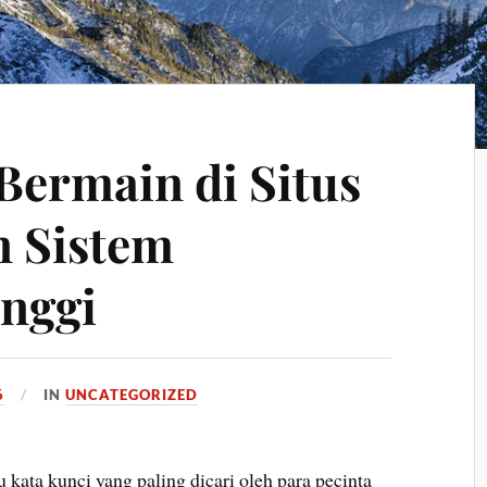
ermain di Situs
n Sistem
nggi
6
IN
UNCATEGORIZED
 kata kunci yang paling dicari oleh para pecinta