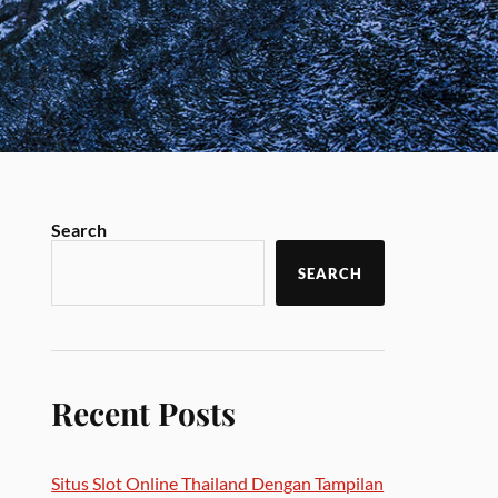
Search
SEARCH
Recent Posts
Situs Slot Online Thailand Dengan Tampilan