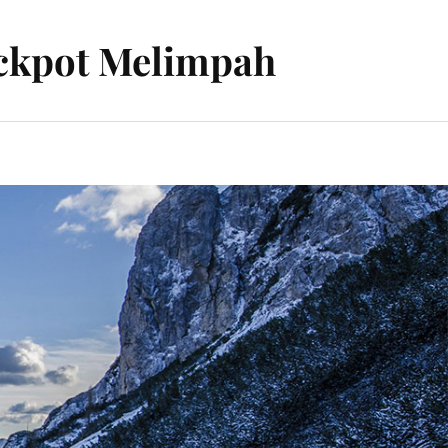
ackpot Melimpah