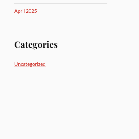
April 2025
Categories
Uncategorized