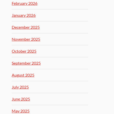
February 2026
January 2026
December 2025
November 2025
October 2025
September 2025
August 2025
July 2025
June 2025
May 2025