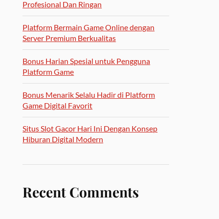
Profesional Dan Ringan
Platform Bermain Game Online dengan
Server Premium Berkualitas
Bonus Harian Spesial untuk Pengguna
Platform Game
Bonus Menarik Selalu Hadir di Platform
Game Digital Favorit
Situs Slot Gacor Hari Ini Dengan Konsep
Hiburan Digital Modern
Recent Comments