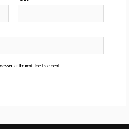
browser for the next time I comment.