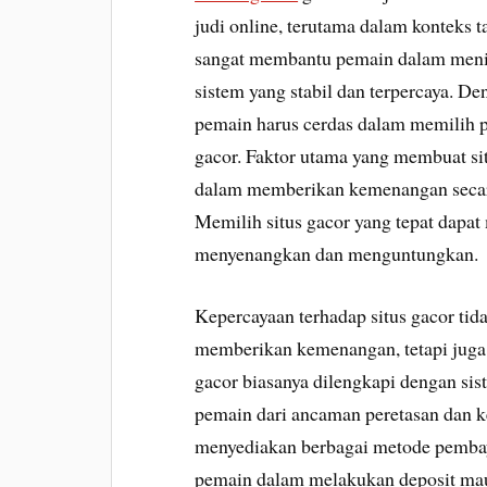
judi online, terutama dalam konteks t
sangat membantu pemain dalam men
sistem yang stabil dan terpercaya. Den
pemain harus cerdas dalam memilih p
gacor. Faktor utama yang membuat sit
dalam memberikan kemenangan secara 
Memilih situs gacor yang tepat dapa
menyenangkan dan menguntungkan.
Kepercayaan terhadap situs gacor tid
memberikan kemenangan, tetapi juga d
gacor biasanya dilengkapi dengan si
pemain dari ancaman peretasan dan keb
menyediakan berbagai metode pemba
pemain dalam melakukan deposit maup