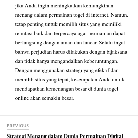
jika Anda ingin meningkatkan kemungkinan
menang dalam permainan togel di internet. Namun,
tetap penting untuk memilih situs yang memiliki
reputasi baik dan terpercaya agar permainan dapat
berlangsung dengan aman dan lancar. Selalu ingat
bahwa perjudian harus dilakukan dengan bijaksana
dan tidak hanya mengandalkan keberuntungan.
Dengan menggunakan strategi yang efektif dan
memilih situs yang tepat, kesempatan Anda untuk
mendapatkan kemenangan besar di dunia togel
online akan semakin besar.
PREVIOUS
Strategi Menang dalam Dunia Permainan Digital