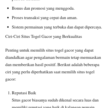
Bonus dan promosi yang menggoda.
Proses transaksi yang cepat dan aman.
Sistem permainan yang terbuka dan dapat dipercaya.
Ciri-Ciri Situs Togel Gacor yang Berkualitas
Penting untuk memilih situs togel gacor yang dapat
diandalkan agar pengalaman bermain tetap memuaskan
dan memberikan hasil positif. Berikut adalah beberapa
ciri yang perlu diperhatikan saat memilih situs togel
gacor:
Reputasi Baik
Situs gacor biasanya sudah dikenal secara luas dan
memiliki reputasi yang baik di kalangan pemain