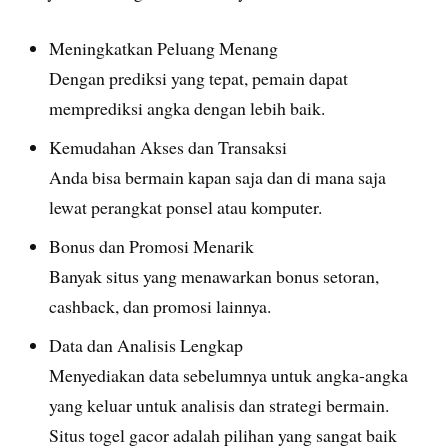
Meningkatkan Peluang Menang
Dengan prediksi yang tepat, pemain dapat
memprediksi angka dengan lebih baik.
Kemudahan Akses dan Transaksi
Anda bisa bermain kapan saja dan di mana saja
lewat perangkat ponsel atau komputer.
Bonus dan Promosi Menarik
Banyak situs yang menawarkan bonus setoran,
cashback, dan promosi lainnya.
Data dan Analisis Lengkap
Menyediakan data sebelumnya untuk angka-angka
yang keluar untuk analisis dan strategi bermain.
Situs togel gacor adalah pilihan yang sangat baik