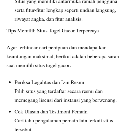
Situs yang memiliki antarmuka ramah pengguna
serta fitur-fitur lengkap seperti undian langsung,
riwayat angka, dan fitur analisis.
Tips Memilih Situs Togel Gacor Terpercaya
Agar terhindar dari penipuan dan mendapatkan
keuntungan maksimal, berikut adalah beberapa saran
saat memilih situs togel gacor:
Periksa Legalitas dan Izin Resmi
Pilih situs yang terdaftar secara resmi dan
memegang lisensi dari instansi yang berwenang.
Cek Ulasan dan Testimoni Pemain
Cari tahu pengalaman pemain lain terkait situs
tersebut.