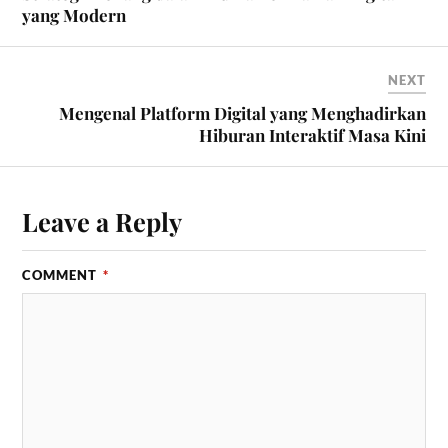
yang Modern
NEXT
Mengenal Platform Digital yang Menghadirkan
Hiburan Interaktif Masa Kini
Leave a Reply
COMMENT
*