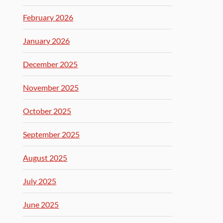
February 2026
January 2026
December 2025
November 2025
October 2025
September 2025
August 2025
July 2025
June 2025