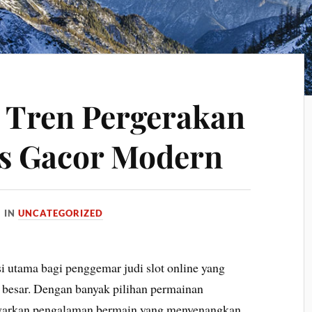
 Tren Pergerakan
us Gacor Modern
IN
UNCATEGORIZED
i utama bagi penggemar judi slot online yang
 besar. Dengan banyak pilihan permainan
enawarkan pengalaman bermain yang menyenangkan