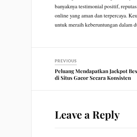
banyaknya testimonial positif, reputas
online yang aman dan terpercaya. Keu
untuk meraih keberuntungan dalam du
PREVIOUS
Peluang Mendapatkan Jackpot Be
di Situs Gacor Secara Konsisten
Leave a Reply