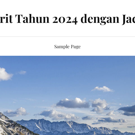
orit Tahun 2024 dengan J
Sample Page