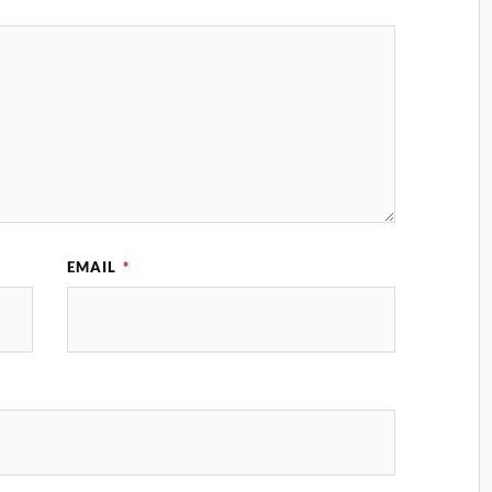
EMAIL
*