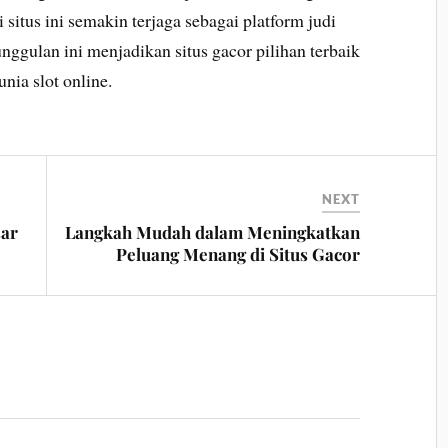
i situs ini semakin terjaga sebagai platform judi
nggulan ini menjadikan situs gacor pilihan terbaik
nia slot online.
NEXT
sar
Langkah Mudah dalam Meningkatkan
Peluang Menang di Situs Gacor