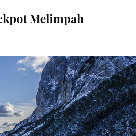
ackpot Melimpah