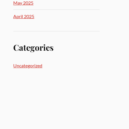
May 2025
April 2025
Categories
Uncategorized