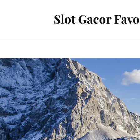
Slot Gacor Fav