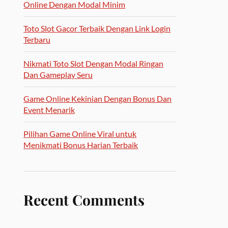
Online Dengan Modal Minim
Toto Slot Gacor Terbaik Dengan Link Login
Terbaru
Nikmati Toto Slot Dengan Modal Ringan
Dan Gameplay Seru
Game Online Kekinian Dengan Bonus Dan
Event Menarik
Pilihan Game Online Viral untuk
Menikmati Bonus Harian Terbaik
Recent Comments