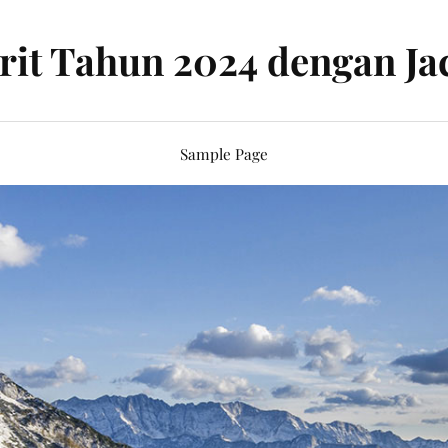
orit Tahun 2024 dengan J
Sample Page