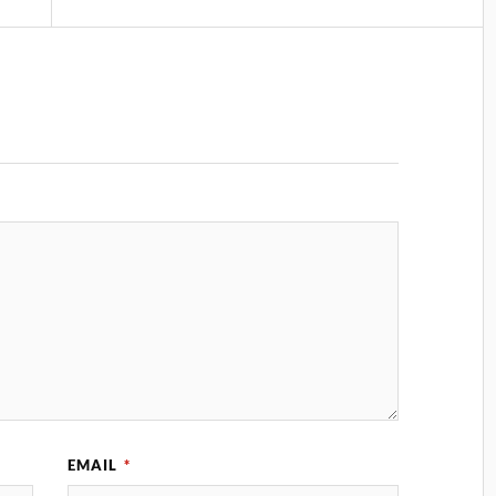
EMAIL
*