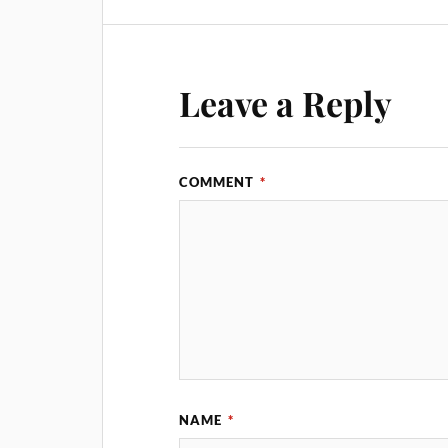
Leave a Reply
COMMENT
*
NAME
*