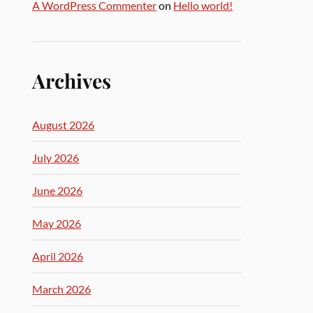
A WordPress Commenter
on
Hello world!
Archives
August 2026
July 2026
June 2026
May 2026
April 2026
March 2026