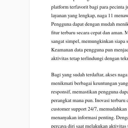
platform terfavorit bagi para pecinta
layanan yang lengkap, naga 11 menaw
Pengguna dapat dengan mudah menik
fitur terbaru secara cepat dan aman.
sangat simpel, memungkinkan siapa s
Keamanan data pengguna pun menjadi 
aktivitas tetap terlindungi dengan te
Bagi yang sudah terdaftar, akses nag
menikmati berbagai keuntungan yang d
responsif, memastikan pengguna dapa
perangkat mana pun. Inovasi terbaru 
customer support 24/7, memudahkan 
menanyakan informasi penting. Deng
percaya diri saat melakukan aktivitas t