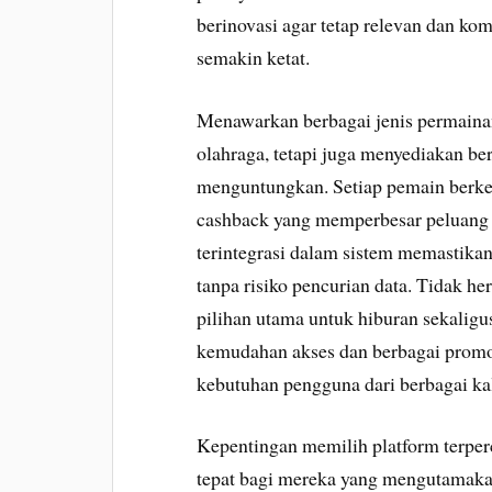
berinovasi agar tetap relevan dan komp
semakin ketat.
Menawarkan berbagai jenis permainan
olahraga, tetapi juga menyediakan be
menguntungkan. Setiap pemain berk
cashback yang memperbesar peluang 
terintegrasi dalam sistem memastikan
tanpa risiko pencurian data. Tidak he
pilihan utama untuk hiburan sekali
kemudahan akses dan berbagai prom
kebutuhan pengguna dari berbagai ka
Kepentingan memilih platform terper
tepat bagi mereka yang mengutamak