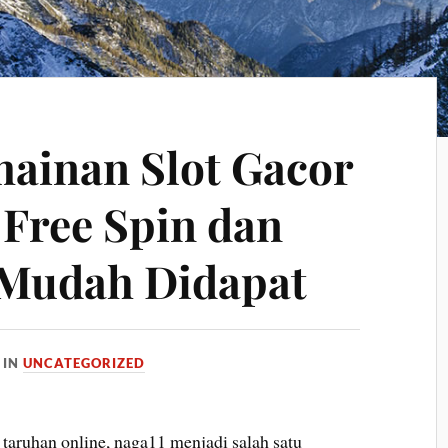
ainan Slot Gacor
 Free Spin dan
 Mudah Didapat
IN
UNCATEGORIZED
aruhan online, naga11 menjadi salah satu