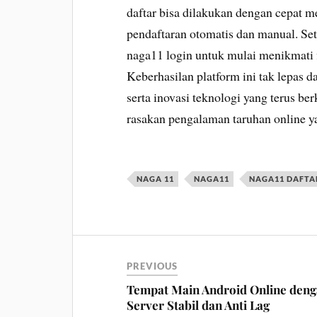
daftar bisa dilakukan dengan cepat m
pendaftaran otomatis dan manual. Set
naga11 login untuk mulai menikmati 
Keberhasilan platform ini tak lepas 
serta inovasi teknologi yang terus b
rasakan pengalaman taruhan online ya
NAGA 11
NAGA11
NAGA11 DAFTA
PREVIOUS
Tempat Main Android Online den
Server Stabil dan Anti Lag