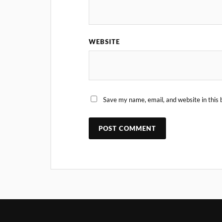
WEBSITE
Save my name, email, and website in this 