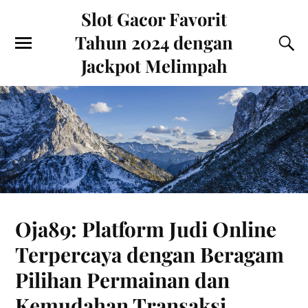
Slot Gacor Favorit
Tahun 2024 dengan
Jackpot Melimpah
Oja89: Platform Judi Online
Terpercaya dengan Beragam
Pilihan Permainan dan
Kemudahan Transaksi