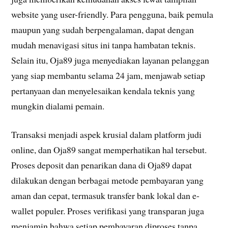
website yang user-friendly. Para pengguna, baik pemula
maupun yang sudah berpengalaman, dapat dengan
mudah menavigasi situs ini tanpa hambatan teknis.
Selain itu, Oja89 juga menyediakan layanan pelanggan
yang siap membantu selama 24 jam, menjawab setiap
pertanyaan dan menyelesaikan kendala teknis yang
mungkin dialami pemain.
Transaksi menjadi aspek krusial dalam platform judi
online, dan Oja89 sangat memperhatikan hal tersebut.
Proses deposit dan penarikan dana di Oja89 dapat
dilakukan dengan berbagai metode pembayaran yang
aman dan cepat, termasuk transfer bank lokal dan e-
wallet populer. Proses verifikasi yang transparan juga
menjamin bahwa setiap pembayaran diproses tanpa