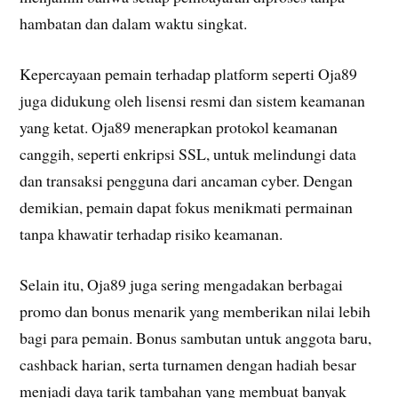
hambatan dan dalam waktu singkat.
Kepercayaan pemain terhadap platform seperti Oja89
juga didukung oleh lisensi resmi dan sistem keamanan
yang ketat. Oja89 menerapkan protokol keamanan
canggih, seperti enkripsi SSL, untuk melindungi data
dan transaksi pengguna dari ancaman cyber. Dengan
demikian, pemain dapat fokus menikmati permainan
tanpa khawatir terhadap risiko keamanan.
Selain itu, Oja89 juga sering mengadakan berbagai
promo dan bonus menarik yang memberikan nilai lebih
bagi para pemain. Bonus sambutan untuk anggota baru,
cashback harian, serta turnamen dengan hadiah besar
menjadi daya tarik tambahan yang membuat banyak