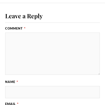
Leave a Reply
COMMENT
*
NAME
*
EMAIL
*