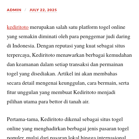
ADMIN
JULY 22, 2025
kediritoto
merupakan salah satu platform togel online
yang semakin diminati oleh para penggemar judi daring
di Indonesia. Dengan reputasi yang kuat sebagai situs
terpercaya, Kediritoto menawarkan berbagai kemudahan
dan keamanan dalam setiap transaksi dan permainan
togel yang disediakan. Artikel ini akan membahas
secara detail mengenai keunggulan, cara bermain, serta
fitur unggulan yang membuat Kediritoto menjadi
pilihan utama para bettor di tanah air.
Pertama-tama, Kediritoto dikenal sebagai situs togel
online yang menghadirkan berbagai jenis pasaran togel
populer, mulai dari pasaran lokal hingga internasional.