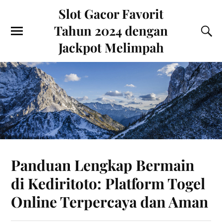
Slot Gacor Favorit
Tahun 2024 dengan
Jackpot Melimpah
Panduan Lengkap Bermain
di Kediritoto: Platform Togel
Online Terpercaya dan Aman