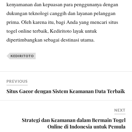
kenyamanan dan kepuasan para penggunanya dengan
dukungan teknologi canggih dan layanan pelanggan
prima. Oleh karena itu, bagi Anda yang mencari situs
togel online terbaik, Kediritoto layak untuk
dipertimbangkan sebagai destinasi utama.
KEDIRITOTO
PREVIOUS
Situs Gacor dengan Sistem Keamanan Data Terbaik
NEXT
Strategi dan Keamanan dalam Bermain Togel
Online di Indonesia untuk Pemula