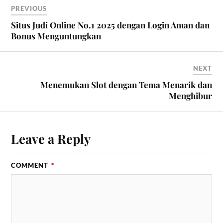
PREVIOUS
Situs Judi Online No.1 2025 dengan Login Aman dan
Bonus Menguntungkan
NEXT
Menemukan Slot dengan Tema Menarik dan
Menghibur
Leave a Reply
COMMENT
*