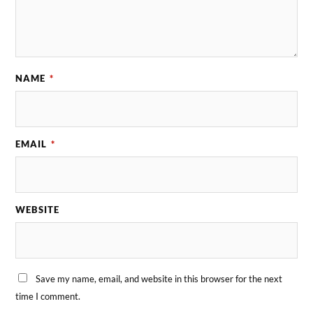
NAME
*
EMAIL
*
WEBSITE
Save my name, email, and website in this browser for the next
time I comment.