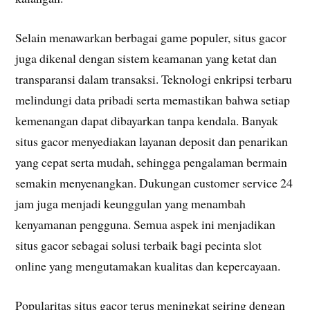
Selain menawarkan berbagai game populer, situs gacor
juga dikenal dengan sistem keamanan yang ketat dan
transparansi dalam transaksi. Teknologi enkripsi terbaru
melindungi data pribadi serta memastikan bahwa setiap
kemenangan dapat dibayarkan tanpa kendala. Banyak
situs gacor menyediakan layanan deposit dan penarikan
yang cepat serta mudah, sehingga pengalaman bermain
semakin menyenangkan. Dukungan customer service 24
jam juga menjadi keunggulan yang menambah
kenyamanan pengguna. Semua aspek ini menjadikan
situs gacor sebagai solusi terbaik bagi pecinta slot
online yang mengutamakan kualitas dan kepercayaan.
Popularitas situs gacor terus meningkat seiring dengan