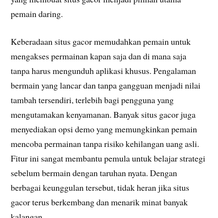
pemain daring.
Keberadaan situs gacor memudahkan pemain untuk
mengakses permainan kapan saja dan di mana saja
tanpa harus mengunduh aplikasi khusus. Pengalaman
bermain yang lancar dan tanpa gangguan menjadi nilai
tambah tersendiri, terlebih bagi pengguna yang
mengutamakan kenyamanan. Banyak situs gacor juga
menyediakan opsi demo yang memungkinkan pemain
mencoba permainan tanpa risiko kehilangan uang asli.
Fitur ini sangat membantu pemula untuk belajar strategi
sebelum bermain dengan taruhan nyata. Dengan
berbagai keunggulan tersebut, tidak heran jika situs
gacor terus berkembang dan menarik minat banyak
kalangan.