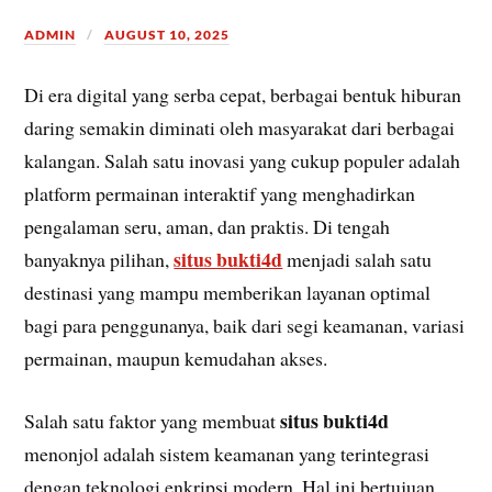
ADMIN
AUGUST 10, 2025
Di era digital yang serba cepat, berbagai bentuk hiburan
daring semakin diminati oleh masyarakat dari berbagai
kalangan. Salah satu inovasi yang cukup populer adalah
platform permainan interaktif yang menghadirkan
pengalaman seru, aman, dan praktis. Di tengah
situs bukti4d
banyaknya pilihan,
menjadi salah satu
destinasi yang mampu memberikan layanan optimal
bagi para penggunanya, baik dari segi keamanan, variasi
permainan, maupun kemudahan akses.
situs bukti4d
Salah satu faktor yang membuat
menonjol adalah sistem keamanan yang terintegrasi
dengan teknologi enkripsi modern. Hal ini bertujuan