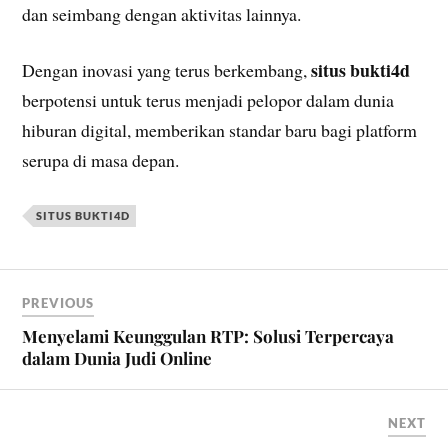
dan seimbang dengan aktivitas lainnya.
situs bukti4d
Dengan inovasi yang terus berkembang,
berpotensi untuk terus menjadi pelopor dalam dunia
hiburan digital, memberikan standar baru bagi platform
serupa di masa depan.
SITUS BUKTI4D
PREVIOUS
Menyelami Keunggulan RTP: Solusi Terpercaya
dalam Dunia Judi Online
NEXT