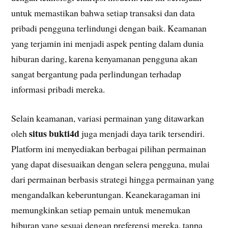
untuk memastikan bahwa setiap transaksi dan data
pribadi pengguna terlindungi dengan baik. Keamanan
yang terjamin ini menjadi aspek penting dalam dunia
hiburan daring, karena kenyamanan pengguna akan
sangat bergantung pada perlindungan terhadap
informasi pribadi mereka.
Selain keamanan, variasi permainan yang ditawarkan
situs bukti4d
oleh
juga menjadi daya tarik tersendiri.
Platform ini menyediakan berbagai pilihan permainan
yang dapat disesuaikan dengan selera pengguna, mulai
dari permainan berbasis strategi hingga permainan yang
mengandalkan keberuntungan. Keanekaragaman ini
memungkinkan setiap pemain untuk menemukan
hiburan yang sesuai dengan preferensi mereka, tanpa