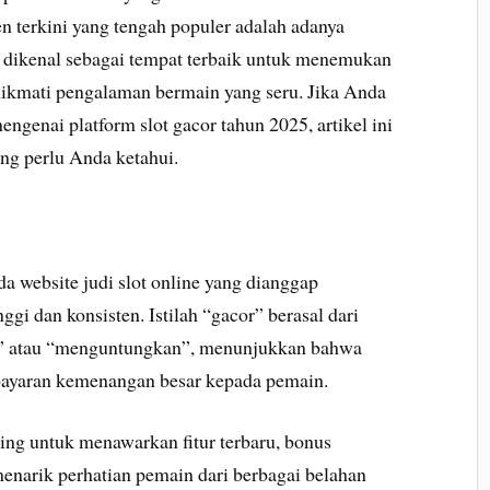
n terkini yang tengah populer adalah adanya
ni dikenal sebagai tempat terbaik untuk menemukan
ikmati pengalaman bermain yang seru. Jika Anda
enai platform slot gacor tahun 2025, artikel ini
ng perlu Anda ketahui.
a website judi slot online yang dianggap
i dan konsisten. Istilah “gacor” berasal dari
as” atau “menguntungkan”, menunjukkan bahwa
bayaran kemenangan besar kepada pemain.
aing untuk menawarkan fitur terbaru, bonus
 menarik perhatian pemain dari berbagai belahan