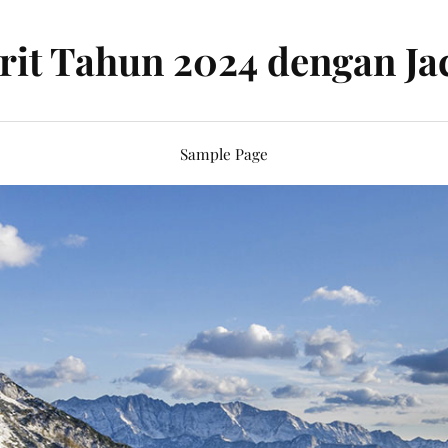
orit Tahun 2024 dengan J
Sample Page