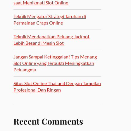
saat Menikmati Slot Online
Teknik Mengatur Strategi Taruhan di
Permainan Craps Online
Teknik Mendapatkan Peluang Jackpot
Lebih Besar di Mesin Slot
Jangan Sampai Ketinggalan! Tips Menang
Slot Online yang Terbukti Meningkatkan
Peluangmu
Situs Slot Online Thailand Dengan Tampilan
Profesional Dan Ringan
Recent Comments