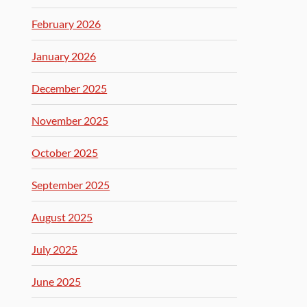
February 2026
January 2026
December 2025
November 2025
October 2025
September 2025
August 2025
July 2025
June 2025