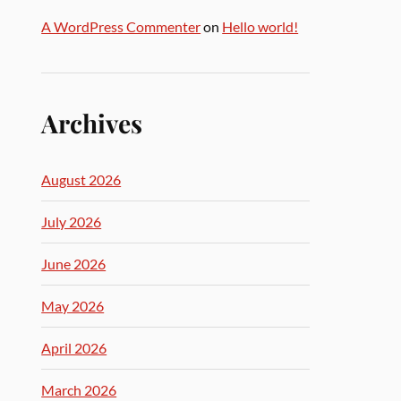
A WordPress Commenter
on
Hello world!
Archives
August 2026
July 2026
June 2026
May 2026
April 2026
March 2026