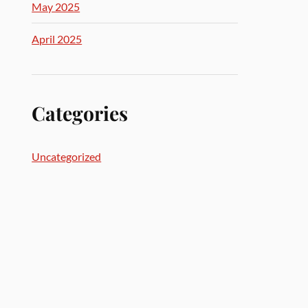
May 2025
April 2025
Categories
Uncategorized