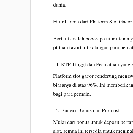
dunia.
Fitur Utama dari Platform Slot Gacor
Berikut adalah beberapa fitur utama
pilihan favorit di kalangan para pema
RTP Tinggi dan Permainan yang 
Platform slot gacor cenderung menawa
biasanya di atas 96%. Ini memberika
bagi para pemain.
Banyak Bonus dan Promosi
Mulai dari bonus untuk deposit perta
slot, semua ini tersedia untuk men