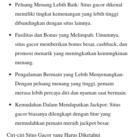
Peluang Menang Lebih Baik: Situs gacor dikenal
memiliki tingkat kemenangan yang lebih tinggi
dibandingkan dengan situs lainnya.
Fasilitas dan Bonus yang Melimpah: Umumnya,
situs gacor memberikan bonus besar, cashback, dan
promosi menarik yang meningkatkan kemungkinan
menang.
Pengalaman Bermain yang Lebih Menyenangkan:
Dengan peluang menang yang tinggi, pemain
merasa lebih percaya diri dan nyaman saat bermain.
Kemudahan Dalam Mendapatkan Jackpot: Situs
gacor biasanya dilengkapi dengan fitur yang
memudahkan pemain meraih jackpot besar.
Ciri-ciri Situs Gacor yang Harus Diketahui