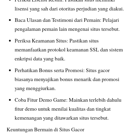
lisensi yang sah dari otoritas perjudian yang diakui.
Baca Ulasan dan Testimoni dari Pemain: Pelajari
pengalaman pemain lain mengenai situs tersebut.
Periksa Keamanan Situs: Pastikan situs
memanfaatkan protokol keamanan SSL dan sistem
enkripsi data yang baik.
Perhatikan Bonus serta Promosi: Situs gacor
biasanya menyajikan bonus menarik dan promosi
yang menggiurkan.
Coba Fitur Demo Game: Mainkan terlebih dahulu
fitur demo untuk menilai kualitas dan tingkat
kemenangan yang ditawarkan situs tersebut.
Keuntungan Bermain di Situs Gacor