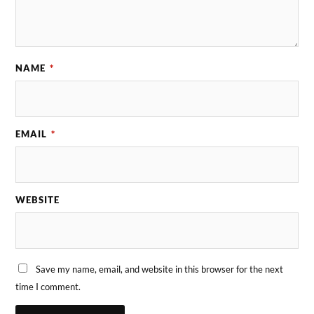
NAME
*
EMAIL
*
WEBSITE
Save my name, email, and website in this browser for the next
time I comment.