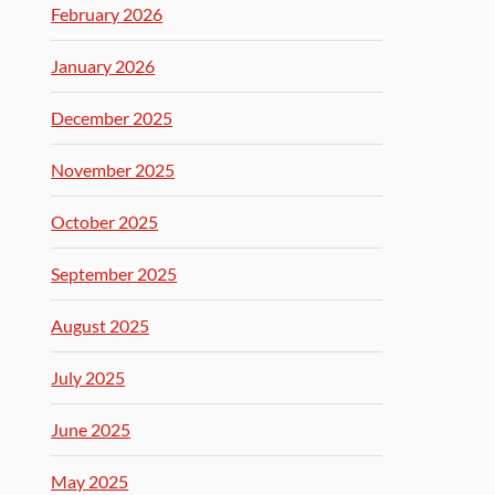
February 2026
January 2026
December 2025
November 2025
October 2025
September 2025
August 2025
July 2025
June 2025
May 2025