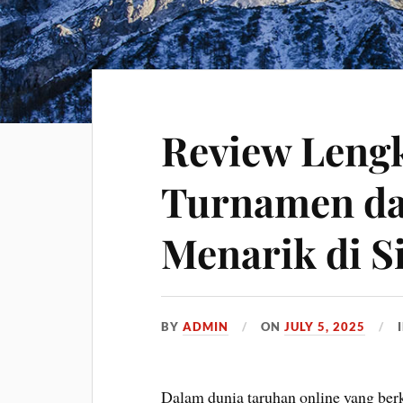
Review Leng
Turnamen d
Menarik di Si
BY
ADMIN
ON
JULY 5, 2025
Dalam dunia taruhan online yang berk