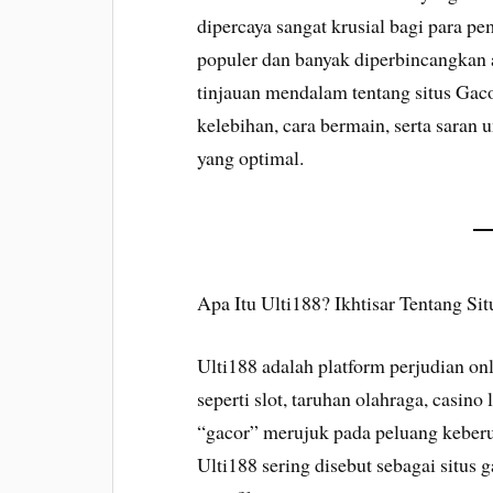
dipercaya sangat krusial bagi para pe
populer dan banyak diperbincangkan 
tinjauan mendalam tentang situs Gac
kelebihan, cara bermain, serta sar
yang optimal.
Apa Itu Ulti188? Ikhtisar Tentang Si
Ulti188 adalah platform perjudian o
seperti slot, taruhan olahraga, casino
“gacor” merujuk pada peluang keber
Ulti188 sering disebut sebagai situ