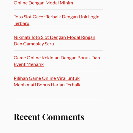
Online Dengan Modal Minim
Toto Slot Gacor Terbaik Dengan Link Login
Terbaru
Nikmati Toto Slot Dengan Modal Ringan
Dan Gameplay Seru
Game Online Kekinian Dengan Bonus Dan
Event Menarik
Pilihan Game Online Viral untuk
Menikmati Bonus Harian Terbaik
Recent Comments