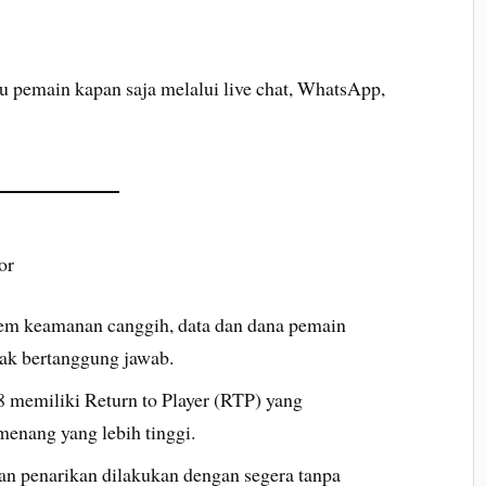
 pemain kapan saja melalui live chat, WhatsApp,
or
em keamanan canggih, data dan dana pemain
dak bertanggung jawab.
 memiliki Return to Player (RTP) yang
enang yang lebih tinggi.
dan penarikan dilakukan dengan segera tanpa