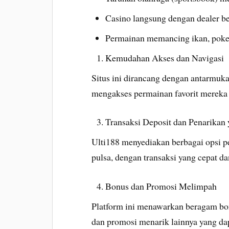
Casino langsung dengan dealer 
Permainan memancing ikan, poker
Kemudahan Akses dan Navigasi
Situs ini dirancang dengan antarmuk
mengakses permainan favorit mereka
Transaksi Deposit dan Penarikan
Ulti188 menyediakan berbagai opsi pe
pulsa, dengan transaksi yang cepat d
Bonus dan Promosi Melimpah
Platform ini menawarkan beragam bonu
dan promosi menarik lainnya yang d