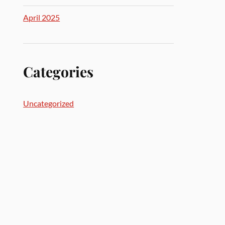
April 2025
Categories
Uncategorized