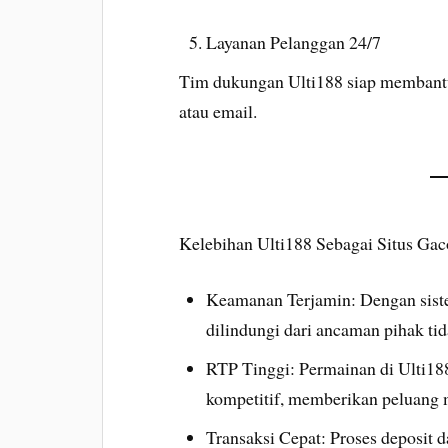
Layanan Pelanggan 24/7
Tim dukungan Ulti188 siap membantu
atau email.
Kelebihan Ulti188 Sebagai Situs Gac
Keamanan Terjamin: Dengan sist
dilindungi dari ancaman pihak ti
RTP Tinggi: Permainan di Ulti188
kompetitif, memberikan peluang m
Transaksi Cepat: Proses deposit 