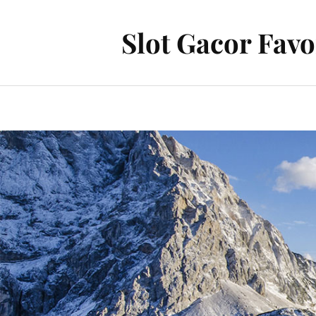
Slot Gacor Fav