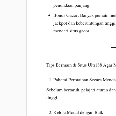
penundaan panjang.
Bonus Gacor: Banyak pemain mel
jackpot dan keberuntungan tinggi
mencari situs gacor.
Tips Bermain di Situs Ulti188 Aga
Pahami Permainan Secara Mend
Sebelum bertaruh, pelajari aturan da
tinggi.
Kelola Modal dengan Baik