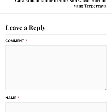
Cara Mudah Daftar di Situs Slot Gacor Hari Ini
yang Terpercaya
Leave a Reply
COMMENT
*
NAME
*