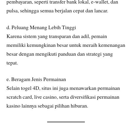
pembayaran, seperti transfer bank lokal, e-wallet, dan
pulsa, sehingga semua berjalan cepat dan lancar.
d. Peluang Menang Lebih Tinggi
Karena sistem yang transparan dan adil, pemain
memiliki kemungkinan besar untuk meraih kemenangan
besar dengan mengikuti panduan dan strategi yang
tepat.
e. Beragam Jenis Permainan
Selain togel 4D, situs ini juga menawarkan permainan
scratch card, live casino, serta diversifikasi permainan
kasino lainnya sebagai pilihan hiburan.