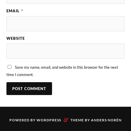
EMAIL
*
WEBSITE
Save my name, email, and website in this browser for the next
time I comment.
&
POWERED BY
WORDPRESS
THEME BY
ANDERS NORÉN