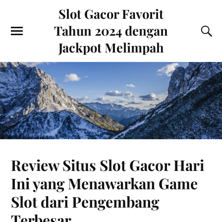
Slot Gacor Favorit
Tahun 2024 dengan
Jackpot Melimpah
Review Situs Slot Gacor Hari
Ini yang Menawarkan Game
Slot dari Pengembang
Terbesar