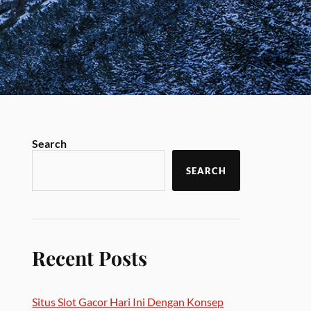
Search
SEARCH
Recent Posts
Situs Slot Gacor Hari Ini Dengan Konsep