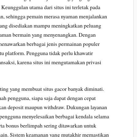
unggulan utama dari situs ini terletak pada
man, sehingga pemain merasa nyaman menjalankan
tif yang disediakan mampu meningkatkan peluang
aman bermain yang menyenangkan. Dengan
r menawarkan berbagai jenis permainan populer
atu platform. Pengguna tidak perlu khawatir
ansaksi, karena situs ini mengutamakan privasi
ing yang membuat situs gacor banyak diminati.
ah pengguna, siapa saja dapat dengan cepat
an deposit maupun withdraw. Dukungan layanan
pengguna menyelesaikan berbagai kendala selama
ta bonus berlimpah sering ditawarkan untuk
in. Sistem keamanan yang mutakhir memastikan