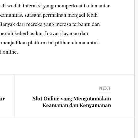
adi wadah interaksi yang memperkuat ikatan antar
omunitas, suasana permainan menjadi lebih
anyak dari mereka yang merasa terbantu dan
meraih keberhasilan. Inovasi layanan dan
r menjadikan platform ini pilihan utama untuk
 online.
NEXT
cor
Slot Online yang Mengutamakan
Keamanan dan Kenyamanan