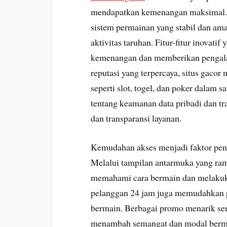
mendapatkan kemenangan maksimal. Ke
sistem permainan yang stabil dan a
aktivitas taruhan. Fitur-fitur inova
kemenangan dan memberikan pengal
reputasi yang terpercaya, situs gaco
seperti slot, togel, dan poker dalam s
tentang keamanan data pribadi dan tr
dan transparansi layanan.
Kemudahan akses menjadi faktor pent
Melalui tampilan antarmuka yang ram
memahami cara bermain dan melakuk
pelanggan 24 jam juga memudahkan 
bermain. Berbagai promo menarik ser
menambah semangat dan modal berma