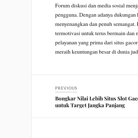
Forum diskusi dan media sosial menj
pengguna. Dengan adanya dukungan k
menyenangkan dan penuh semangat. B
termotivasi untuk terus bermain dan 
pelayanan yang prima dari situs gaco
meraih keuntungan besar di dunia judi
PREVIOUS
Bongkar Nilai Lebih Situs Slot Ga
untuk Target Jangka Panjang