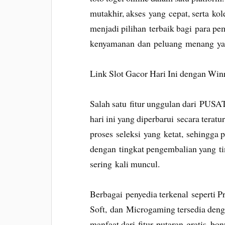
mutakhir, akses yang cepat, serta kol
menjadi pilihan terbaik bagi para p
kenyamanan dan peluang menang yang
Link Slot Gacor Hari Ini dengan Win
Salah satu fitur unggulan dari PUS
hari ini yang diperbarui secara terat
proses seleksi yang ketat, sehingga
dengan tingkat pengembalian yang ti
sering kali muncul.
Berbagai penyedia terkenal seperti P
Soft, dan Microgaming tersedia deng
manfaat dari fitur putaran gratis, b