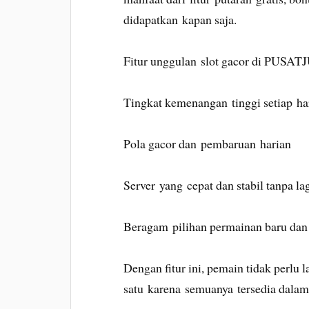
didapatkan kapan saja.
Fitur unggulan slot gacor di PUS
Tingkat kemenangan tinggi setiap ha
Pola gacor dan pembaruan harian
Server yang cepat dan stabil tanpa la
Beragam pilihan permainan baru dan
Dengan fitur ini, pemain tidak perlu l
satu karena semuanya tersedia dalam 