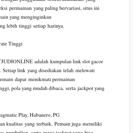
eksi permainan yang paling bervariasi, situs ini
emain yang menginginkan
 lebih tinggi setiap harinya.
rate Tinggi
ATJUDIONLINE adalah kumpulan link slot gacor
ur. Setiap link yang disediakan telah melewati
 pemain dapat menikmati permainan
nggi, pola yang mudah dibaca, serta jackpot yang
ragmatic Play, Habanero, PG
an kualitas yang terbaik. Pemain juga memiliki
onus pembelian, serta mega jackpot yang bisa