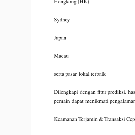
Hongkong (HK)
Sydney
Japan
Macau
serta pasar lokal terbaik
Dilengkapi dengan fitur prediksi, has
pemain dapat menikmati pengalaman
Keamanan Terjamin & Transaksi Cep