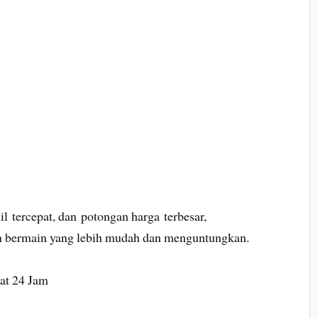
il tercepat, dan potongan harga terbesar,
 bermain yang lebih mudah dan menguntungkan.
at 24 Jam