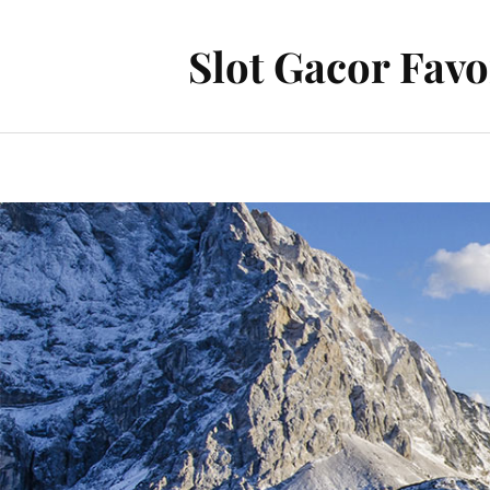
Slot Gacor Fav