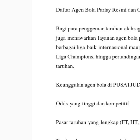
Daftar Agen Bola Parlay Resmi dan 
Bagi para penggemar taruhan ola
juga menawarkan layanan agen bola p
berbagai liga baik internasional mau
Liga Champions, hingga pertandingan
taruhan.
Keunggulan agen bola di PUSATJ
Odds yang tinggi dan kompetitif
Pasar taruhan yang lengkap (FT, HT,