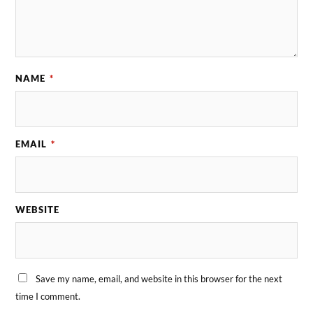
NAME
*
EMAIL
*
WEBSITE
Save my name, email, and website in this browser for the next
time I comment.