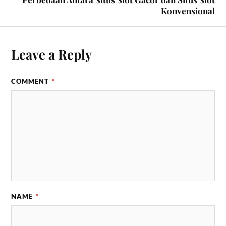
Konvensional
Leave a Reply
COMMENT
*
NAME
*