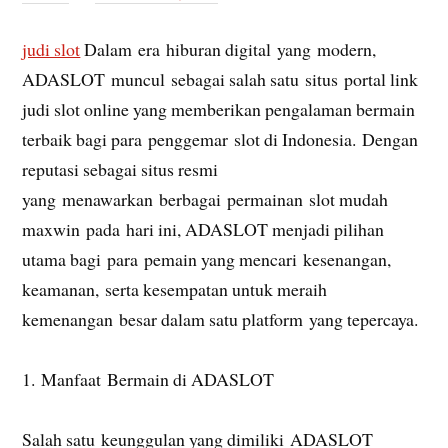
judi slot
Dalam era hiburan digital yang modern,
ADASLOT muncul sebagai salah satu situs portal link
judi slot online yang memberikan pengalaman bermain
terbaik bagi para penggemar slot di Indonesia. Dengan
reputasi sebagai situs resmi
yang menawarkan berbagai permainan slot mudah
maxwin pada hari ini, ADASLOT menjadi pilihan
utama bagi para pemain yang mencari kesenangan,
keamanan, serta kesempatan untuk meraih
kemenangan besar dalam satu platform yang tepercaya.
1. Manfaat Bermain di ADASLOT
Salah satu keunggulan yang dimiliki ADASLOT