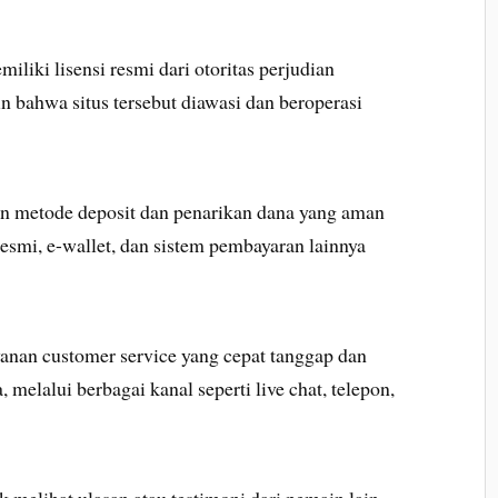
miliki lisensi resmi dari otoritas perjudian
in bahwa situs tersebut diawasi dan beroperasi
an metode deposit dan penarikan dana yang aman
resmi, e-wallet, dan sistem pembayaran lainnya
yanan customer service yang cepat tanggap dan
melalui berbagai kanal seperti live chat, telepon,