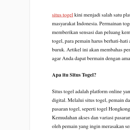
situs togel
kini menjadi salah satu pl
masyarakat Indonesia. Permainan toge
memberikan sensasi dan peluang kem
togel, para pemain harus berhati-hat
buruk. Artikel ini akan membahas pent
agar Anda dapat bermain dengan am
Apa itu Situs Togel?
Situs togel adalah platform online y
digital. Melalui situs togel, pemain
pasaran togel, seperti togel Hongkong,
Kemudahan akses dan variasi pasaran
oleh pemain yang ingin merasakan sen