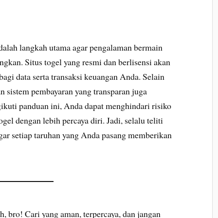
 adalah langkah utama agar pengalaman bermain
kan. Situs togel yang resmi dan berlisensi akan
gi data serta transaksi keuangan Anda. Selain
an sistem pembayaran yang transparan juga
ikuti panduan ini, Anda dapat menghindari risiko
l dengan lebih percaya diri. Jadi, selalu teliti
 agar setiap taruhan yang Anda pasang memberikan
lih, bro! Cari yang aman, terpercaya, dan jangan