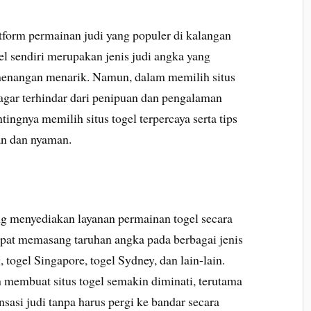
atform permainan judi yang populer di kalangan
l sendiri merupakan jenis judi angka yang
enangan menarik. Namun, dalam memilih situs
i agar terhindar dari penipuan dan pengalaman
ingnya memilih situs togel terpercaya serta tips
an dan nyaman.
ang menyediakan layanan permainan togel secara
 dapat memasang taruhan angka pada berbagai jenis
 togel Singapore, togel Sydney, dan lain-lain.
 membuat situs togel semakin diminati, terutama
sasi judi tanpa harus pergi ke bandar secara