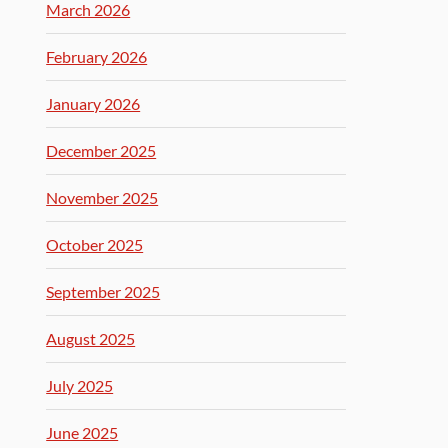
March 2026
February 2026
January 2026
December 2025
November 2025
October 2025
September 2025
August 2025
July 2025
June 2025