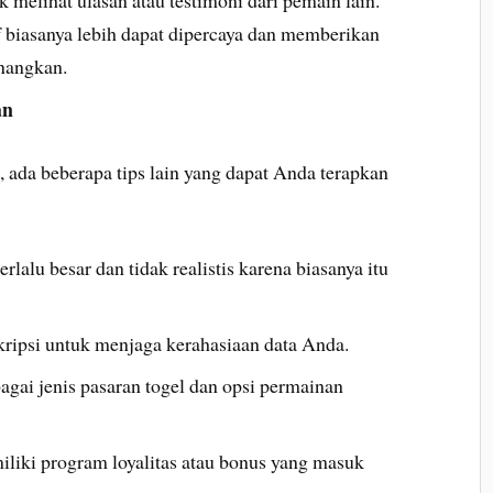
melihat ulasan atau testimoni dari pemain lain.
if biasanya lebih dapat dipercaya dan memberikan
nangkan.
an
s, ada beberapa tips lain yang dapat Anda terapkan
rlalu besar dan tidak realistis karena biasanya itu
nkripsi untuk menjaga kerahasiaan data Anda.
agai jenis pasaran togel dan opsi permainan
miliki program loyalitas atau bonus yang masuk