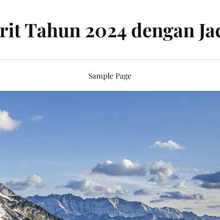
orit Tahun 2024 dengan J
Sample Page