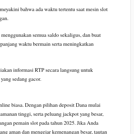
eyakini bahwa ada waktu tertentu saat mesin slot
gan.
 menggunakan semua saldo sekaligus, dan buat
rpanjang waktu bermain serta meningkatkan
akan informasi RTP secara langsung untuk
yang sedang gacor.
online biasa. Dengan pilihan deposit Dana mulai
amanan tinggi, serta peluang jackpot yang besar,
langan pemain slot pada tahun 2025. Jika Anda
ang aman dan mengejar kemenangan besar, tautan