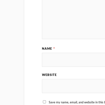
NAME
*
WEBSITE
Save my name, email, and website in this 