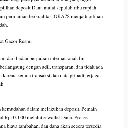
pilihan deposit Dana mulai sepuluh ribu rupiah.
am permainan berkualitas, ORA78 menjadi pilihan
dah.
ot Gacor Resmi
i dari badan perjudian internasional. Ini
erlangsung dengan adil, transparan, dan tidak ada
karena semua transaksi dan data pribadi terjaga
ih.
h kemudahan dalam melakukan deposit. Pemain
 Rp10. 000 melalui e-wallet Dana. Proses
npa biaya tambahan, dan dana akan segera tersedia