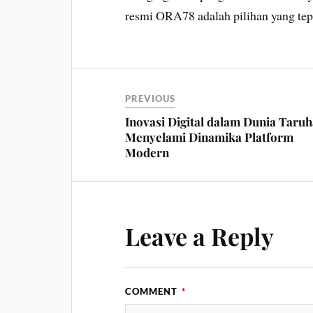
resmi ORA78 adalah pilihan yang tep
PREVIOUS
Inovasi Digital dalam Dunia Taruh
Menyelami Dinamika Platform
Modern
Leave a Reply
COMMENT
*