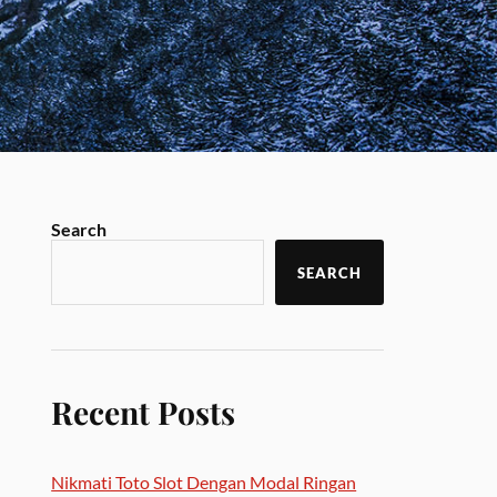
Search
SEARCH
Recent Posts
Nikmati Toto Slot Dengan Modal Ringan