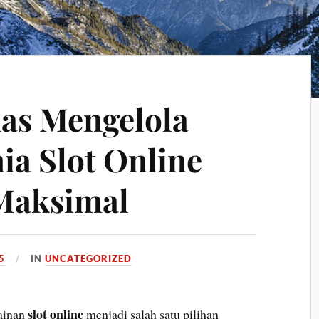
das Mengelola
ia Slot Online
 Maksimal
5
IN
UNCATEGORIZED
slot online
mainan
menjadi salah satu pilihan