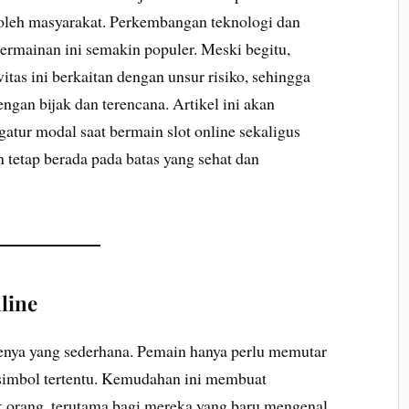
i oleh masyarakat. Perkembangan teknologi dan
rmainan ini semakin populer. Meski begitu,
as ini berkaitan dengan unsur risiko, sehingga
ngan bijak dan terencana. Artikel ini akan
atur modal saat bermain slot online sekaligus
etap berada pada batas yang sehat dan
line
enya yang sederhana. Pemain hanya perlu memutar
 simbol tertentu. Kemudahan ini membuat
ak orang, terutama bagi mereka yang baru mengenal