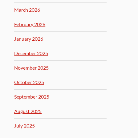
March 2026
February 2026
January 2026
December 2025
November 2025
October 2025
September 2025
August 2025
July 2025