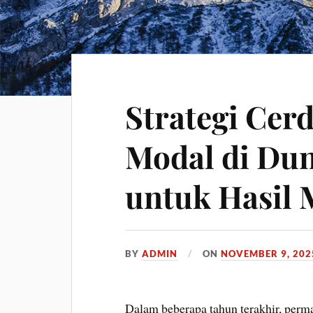
Strategi Cer
Modal di Dun
untuk Hasil
BY
ADMIN
ON
NOVEMBER 9, 202
Dalam beberapa tahun terakhir, per