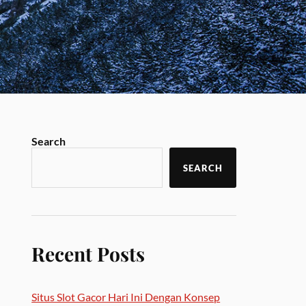
Search
SEARCH
Recent Posts
Situs Slot Gacor Hari Ini Dengan Konsep