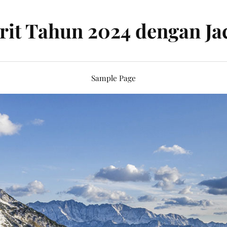
orit Tahun 2024 dengan J
Sample Page