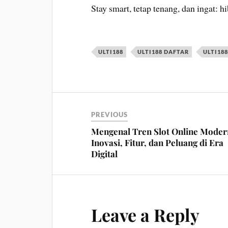
Stay smart, tetap tenang, dan ingat: h
ULTI188
ULTI188 DAFTAR
ULTI188
PREVIOUS
Mengenal Tren Slot Online Moder
Inovasi, Fitur, dan Peluang di Era
Digital
Leave a Reply