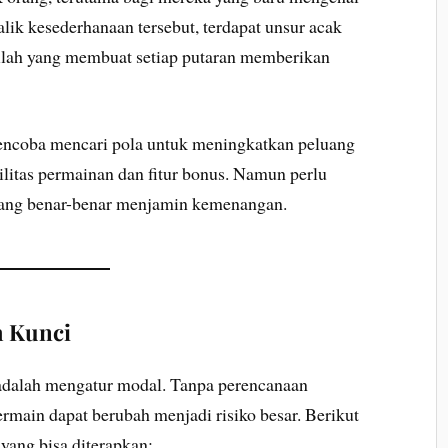
alik kesederhanaan tersebut, terdapat unsur acak
inilah yang membuat setiap putaran memberikan
ncoba mencari pola untuk meningkatkan peluang
litas permainan dan fitur bonus. Namun perlu
 yang benar-benar menjamin kemenangan.
h Kunci
adalah mengatur modal. Tanpa perencanaan
rmain dapat berubah menjadi risiko besar. Berikut
yang bisa diterapkan: