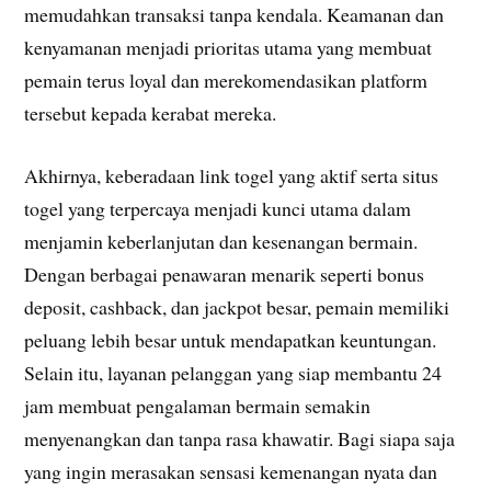
memudahkan transaksi tanpa kendala. Keamanan dan
kenyamanan menjadi prioritas utama yang membuat
pemain terus loyal dan merekomendasikan platform
tersebut kepada kerabat mereka.
Akhirnya, keberadaan link togel yang aktif serta situs
togel yang terpercaya menjadi kunci utama dalam
menjamin keberlanjutan dan kesenangan bermain.
Dengan berbagai penawaran menarik seperti bonus
deposit, cashback, dan jackpot besar, pemain memiliki
peluang lebih besar untuk mendapatkan keuntungan.
Selain itu, layanan pelanggan yang siap membantu 24
jam membuat pengalaman bermain semakin
menyenangkan dan tanpa rasa khawatir. Bagi siapa saja
yang ingin merasakan sensasi kemenangan nyata dan