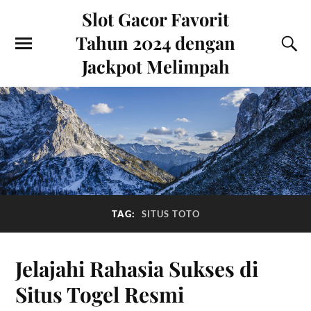
Slot Gacor Favorit
Tahun 2024 dengan
Jackpot Melimpah
TAG:
SITUS TOTO
Jelajahi Rahasia Sukses di
Situs Togel Resmi