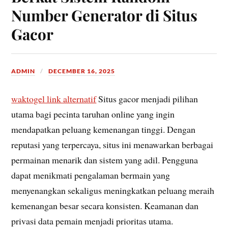
Number Generator di Situs
Gacor
ADMIN
DECEMBER 16, 2025
waktogel link alternatif
Situs gacor menjadi pilihan
utama bagi pecinta taruhan online yang ingin
mendapatkan peluang kemenangan tinggi. Dengan
reputasi yang terpercaya, situs ini menawarkan berbagai
permainan menarik dan sistem yang adil. Pengguna
dapat menikmati pengalaman bermain yang
menyenangkan sekaligus meningkatkan peluang meraih
kemenangan besar secara konsisten. Keamanan dan
privasi data pemain menjadi prioritas utama.