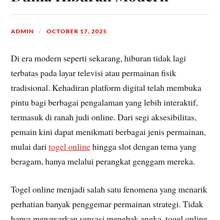
ADMIN
OCTOBER 17, 2025
Di era modern seperti sekarang, hiburan tidak lagi
terbatas pada layar televisi atau permainan fisik
tradisional. Kehadiran platform digital telah membuka
pintu bagi berbagai pengalaman yang lebih interaktif,
termasuk di ranah judi online. Dari segi aksesibilitas,
pemain kini dapat menikmati berbagai jenis permainan,
mulai dari
togel online
hingga slot dengan tema yang
beragam, hanya melalui perangkat genggam mereka.
Togel online menjadi salah satu fenomena yang menarik
perhatian banyak penggemar permainan strategi. Tidak
hanya menawarkan sensasi menebak angka, togel online