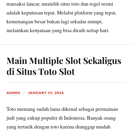
transaksi lancar, memilih situs toto dan togel resmi
adalah keputusan tepat. Melalui platform yang tepat,
kemenangan besar bukan lagi sekadar mimpi,
melainkan kenyataan yang bisa diraih setiap hari.
Main Multiple Slot Sekaligus
di Situs Toto Slot
ADMIN
JANUARY 19, 2026
Toto memang sudah lama dikenal sebagai permainan
judi yang cukup populer di Indonesia. Banyak orang
yang tertarik dengan toto karena dianggap mudah