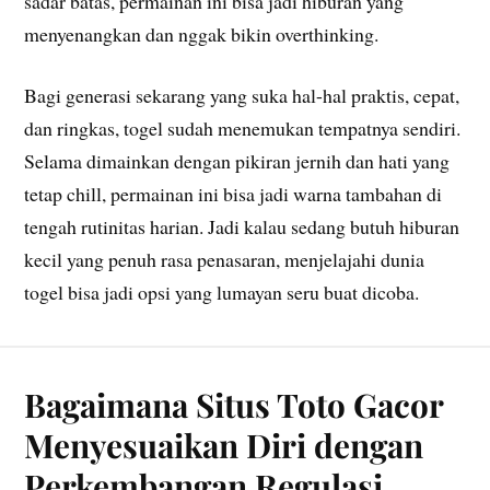
sadar batas, permainan ini bisa jadi hiburan yang
menyenangkan dan nggak bikin overthinking.
Bagi generasi sekarang yang suka hal-hal praktis, cepat,
dan ringkas, togel sudah menemukan tempatnya sendiri.
Selama dimainkan dengan pikiran jernih dan hati yang
tetap chill, permainan ini bisa jadi warna tambahan di
tengah rutinitas harian. Jadi kalau sedang butuh hiburan
kecil yang penuh rasa penasaran, menjelajahi dunia
togel bisa jadi opsi yang lumayan seru buat dicoba.
Bagaimana Situs Toto Gacor
Menyesuaikan Diri dengan
Perkembangan Regulasi