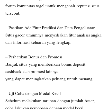
forum komunitas togel untuk mengenali reputasi situs
tersebut.
– Pastikan Ada Fitur Prediksi dan Data Pengeluaran
Situs gacor umumnya menyediakan fitur analisis angka
dan informasi keluaran yang lengkap.
– Perhatikan Bonus dan Promosi
Banyak situs yang memberikan bonus deposit,
cashback, dan promosi lainnya
yang dapat meningkatkan peluang untuk menang.
– Uji Coba dengan Modal Kecil
Sebelum melakukan taruhan dengan jumlah besar,
coba lakukan percobaan dengan modal kecil