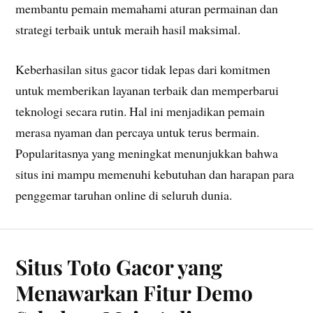
membantu pemain memahami aturan permainan dan
strategi terbaik untuk meraih hasil maksimal.
Keberhasilan situs gacor tidak lepas dari komitmen
untuk memberikan layanan terbaik dan memperbarui
teknologi secara rutin. Hal ini menjadikan pemain
merasa nyaman dan percaya untuk terus bermain.
Popularitasnya yang meningkat menunjukkan bahwa
situs ini mampu memenuhi kebutuhan dan harapan para
penggemar taruhan online di seluruh dunia.
Situs Toto Gacor yang
Menawarkan Fitur Demo