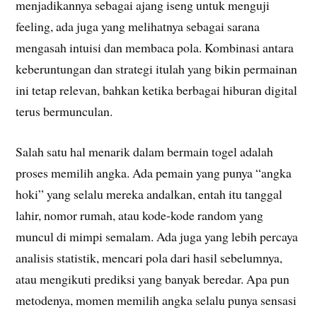
menjadikannya sebagai ajang iseng untuk menguji
feeling, ada juga yang melihatnya sebagai sarana
mengasah intuisi dan membaca pola. Kombinasi antara
keberuntungan dan strategi itulah yang bikin permainan
ini tetap relevan, bahkan ketika berbagai hiburan digital
terus bermunculan.
Salah satu hal menarik dalam bermain togel adalah
proses memilih angka. Ada pemain yang punya “angka
hoki” yang selalu mereka andalkan, entah itu tanggal
lahir, nomor rumah, atau kode-kode random yang
muncul di mimpi semalam. Ada juga yang lebih percaya
analisis statistik, mencari pola dari hasil sebelumnya,
atau mengikuti prediksi yang banyak beredar. Apa pun
metodenya, momen memilih angka selalu punya sensasi