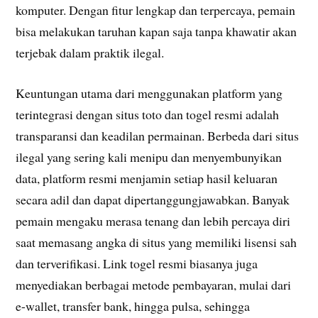
komputer. Dengan fitur lengkap dan terpercaya, pemain
bisa melakukan taruhan kapan saja tanpa khawatir akan
terjebak dalam praktik ilegal.
Keuntungan utama dari menggunakan platform yang
terintegrasi dengan situs toto dan togel resmi adalah
transparansi dan keadilan permainan. Berbeda dari situs
ilegal yang sering kali menipu dan menyembunyikan
data, platform resmi menjamin setiap hasil keluaran
secara adil dan dapat dipertanggungjawabkan. Banyak
pemain mengaku merasa tenang dan lebih percaya diri
saat memasang angka di situs yang memiliki lisensi sah
dan terverifikasi. Link togel resmi biasanya juga
menyediakan berbagai metode pembayaran, mulai dari
e-wallet, transfer bank, hingga pulsa, sehingga