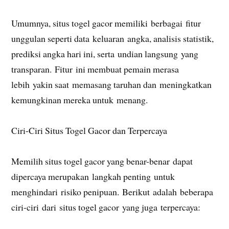
Umumnya, situs togel gacor memiliki berbagai fitur
unggulan seperti data keluaran angka, analisis statistik,
prediksi angka hari ini, serta undian langsung yang
transparan. Fitur ini membuat pemain merasa
lebih yakin saat memasang taruhan dan meningkatkan
kemungkinan mereka untuk menang.
Ciri-Ciri Situs Togel Gacor dan Terpercaya
Memilih situs togel gacor yang benar-benar dapat
dipercaya merupakan langkah penting untuk
menghindari risiko penipuan. Berikut adalah beberapa
ciri-ciri dari situs togel gacor yang juga terpercaya: