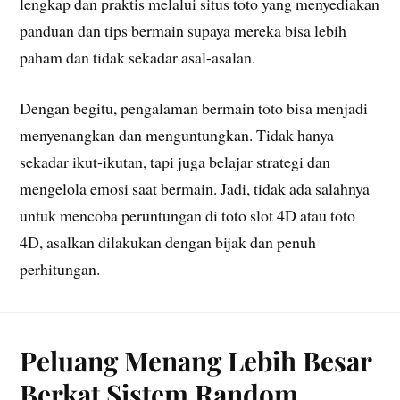
lengkap dan praktis melalui situs toto yang menyediakan
panduan dan tips bermain supaya mereka bisa lebih
paham dan tidak sekadar asal-asalan.
Dengan begitu, pengalaman bermain toto bisa menjadi
menyenangkan dan menguntungkan. Tidak hanya
sekadar ikut-ikutan, tapi juga belajar strategi dan
mengelola emosi saat bermain. Jadi, tidak ada salahnya
untuk mencoba peruntungan di toto slot 4D atau toto
4D, asalkan dilakukan dengan bijak dan penuh
perhitungan.
Peluang Menang Lebih Besar
Berkat Sistem Random