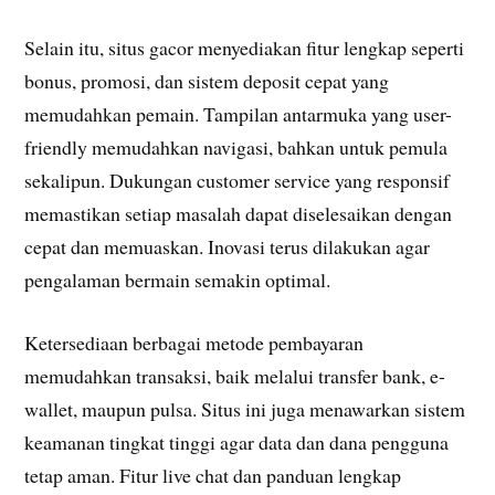
Selain itu, situs gacor menyediakan fitur lengkap seperti
bonus, promosi, dan sistem deposit cepat yang
memudahkan pemain. Tampilan antarmuka yang user-
friendly memudahkan navigasi, bahkan untuk pemula
sekalipun. Dukungan customer service yang responsif
memastikan setiap masalah dapat diselesaikan dengan
cepat dan memuaskan. Inovasi terus dilakukan agar
pengalaman bermain semakin optimal.
Ketersediaan berbagai metode pembayaran
memudahkan transaksi, baik melalui transfer bank, e-
wallet, maupun pulsa. Situs ini juga menawarkan sistem
keamanan tingkat tinggi agar data dan dana pengguna
tetap aman. Fitur live chat dan panduan lengkap