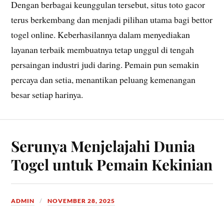
Dengan berbagai keunggulan tersebut, situs toto gacor
terus berkembang dan menjadi pilihan utama bagi bettor
togel online. Keberhasilannya dalam menyediakan
layanan terbaik membuatnya tetap unggul di tengah
persaingan industri judi daring. Pemain pun semakin
percaya dan setia, menantikan peluang kemenangan
besar setiap harinya.
Serunya Menjelajahi Dunia
Togel untuk Pemain Kekinian
ADMIN
NOVEMBER 28, 2025