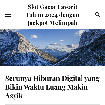
Slot Gacor Favorit
Tahun 2024 dengan
Jackpot Melimpah
Serunya Hiburan Digital yang
Bikin Waktu Luang Makin
Asyik