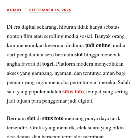
ADMIN
SEPTEMBER 15, 2025
Di era digital sekarang, hiburan tidak hanya sebatas
nonton film atau scrolling media sosial. Banyak orang
judi online
kini menemukan keseruan di dunia
, mulai
slot
dari pengalaman seru bermain
hingga menebak
togel
angka favorit di
. Platform modern menyediakan
akses yang gampang, nyaman, dan tentunya aman bagi
pemain yang ingin mencoba peruntungan mereka. Salah
situs toto
satu yang populer adalah
, tempat yang sering
jadi tujuan para penggemar judi digital.
slot
situs toto
Bermain
di
memang punya daya tarik
tersendiri. Grafis yang menarik, efek suara yang bikin
deg-degan, dan beragam tema slot membuat