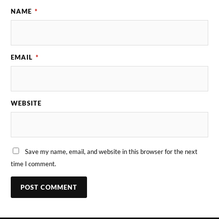
NAME
*
EMAIL
*
WEBSITE
Save my name, email, and website in this browser for the next
time I comment.