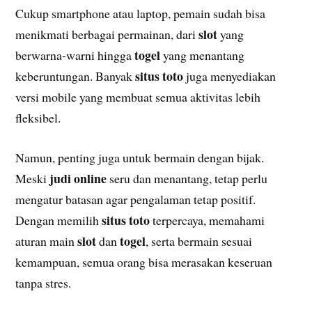
Cukup smartphone atau laptop, pemain sudah bisa
slot
menikmati berbagai permainan, dari
yang
togel
berwarna-warni hingga
yang menantang
situs toto
keberuntungan. Banyak
juga menyediakan
versi mobile yang membuat semua aktivitas lebih
fleksibel.
Namun, penting juga untuk bermain dengan bijak.
judi online
Meski
seru dan menantang, tetap perlu
mengatur batasan agar pengalaman tetap positif.
situs toto
Dengan memilih
terpercaya, memahami
slot
togel
aturan main
dan
, serta bermain sesuai
kemampuan, semua orang bisa merasakan keseruan
tanpa stres.