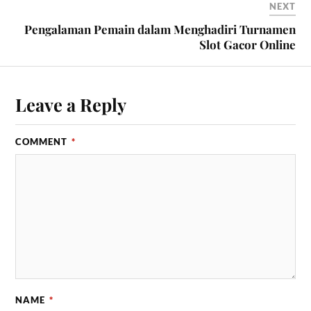
NEXT
Pengalaman Pemain dalam Menghadiri Turnamen
Slot Gacor Online
Leave a Reply
COMMENT
*
NAME
*