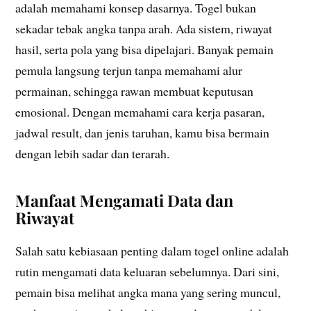
adalah memahami konsep dasarnya. Togel bukan
sekadar tebak angka tanpa arah. Ada sistem, riwayat
hasil, serta pola yang bisa dipelajari. Banyak pemain
pemula langsung terjun tanpa memahami alur
permainan, sehingga rawan membuat keputusan
emosional. Dengan memahami cara kerja pasaran,
jadwal result, dan jenis taruhan, kamu bisa bermain
dengan lebih sadar dan terarah.
Manfaat Mengamati Data dan
Riwayat
Salah satu kebiasaan penting dalam togel online adalah
rutin mengamati data keluaran sebelumnya. Dari sini,
pemain bisa melihat angka mana yang sering muncul,