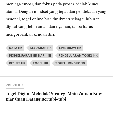
menjaga emosi, dan fokus pada proses adalah kunci
utama. Dengan mindset yang tepat dan pendekatan yang
rasional, togel online bisa dinikmati sebagai hiburan
digital yang lebih aman dan nyaman, tanpa harus
mengorbankan kendali diri.
DATA HK
KELUARAN HK
LIVE DRAW HK
PENGELUARAN HK HARI INI
PENGELUARAN TOGEL HK
RESULT HK
TOGEL HK
TOGEL HONGKONG
PREVIOUS
Togel Digital Meledak! Strategi Main Zaman Now
Biar Cuan Datang Bertubi-tubi