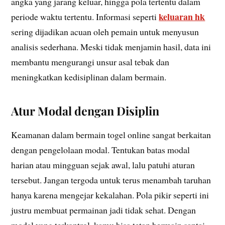
angka yang jarang keluar, hingga pola tertentu dalam
keluaran hk
periode waktu tertentu. Informasi seperti
sering dijadikan acuan oleh pemain untuk menyusun
analisis sederhana. Meski tidak menjamin hasil, data ini
membantu mengurangi unsur asal tebak dan
meningkatkan kedisiplinan dalam bermain.
Atur Modal dengan Disiplin
Keamanan dalam bermain togel online sangat berkaitan
dengan pengelolaan modal. Tentukan batas modal
harian atau mingguan sejak awal, lalu patuhi aturan
tersebut. Jangan tergoda untuk terus menambah taruhan
hanya karena mengejar kekalahan. Pola pikir seperti ini
justru membuat permainan jadi tidak sehat. Dengan