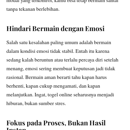
modal yang terkontrol, kamu bisa tetap bermain santai
tanpa tekanan berlebihan.
Hindari Bermain dengan Emosi
Salah satu kesalahan paling umum adalah bermain
dalam kondisi emosi tidak stabil. Entah itu karena
sedang kalah beruntun atau terlalu percaya diri setelah
menang, emosi sering membuat keputusan jadi tidak
rasional. Bermain aman berarti tahu kapan harus
berhenti, kapan cukup mengamati, dan kapan
melanjutkan. Ingat, togel online seharusnya menjadi
hiburan, bukan sumber stres.
Fokus pada Proses, Bukan Hasil
Instan