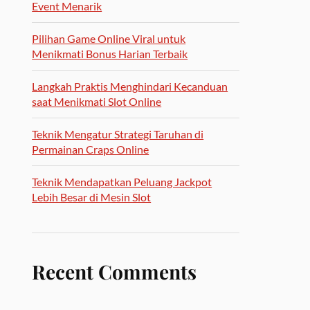
Event Menarik
Pilihan Game Online Viral untuk
Menikmati Bonus Harian Terbaik
Langkah Praktis Menghindari Kecanduan
saat Menikmati Slot Online
Teknik Mengatur Strategi Taruhan di
Permainan Craps Online
Teknik Mendapatkan Peluang Jackpot
Lebih Besar di Mesin Slot
Recent Comments