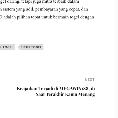
 daring, tetapi juga mitra terbaik dalam
sistem yang adil, pembayaran yang cepat, dan
adalah pilihan tepat untuk bermain togel dengan
K TOGEL
SITUS TOGEL
NEXT
Keajaiban Terjadi di MEGAWIN188, di
Saat Terakhir Kamu Menang