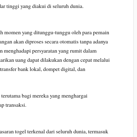
r tinggi yang diakui di seluruh dunia.
ah momen yang ditunggu-tunggu oleh para pemain
an akan diproses secara otomatis tanpa adanya
kan menghadapi persyaratan yang rumit dalam
rikan uang dapat dilakukan dengan cepat melalui
ransfer bank lokal, dompet digital, dan
ri, terutama bagi mereka yang menghargai
p transaksi.
an togel terkenal dari seluruh dunia, termasuk