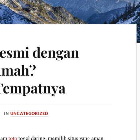
Resmi dengan
amah?
empatnya
IN
UNCATEGORIZED
alam
toto
togel daring, memilih situs yang aman