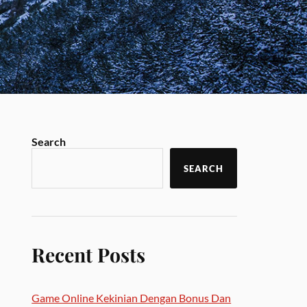
Search
SEARCH
Recent Posts
Game Online Kekinian Dengan Bonus Dan