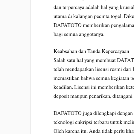
dan terpercaya adalah hal yang krus
utama di kalangan pecinta togel. Dike
DAFATOTO memberikan pengalaman b
bagi semua anggotanya.
Keabsahan dan Tanda Kepercayaan
Salah satu hal yang membuat DAFATOT
telah mendapatkan lisensi resmi dari 
memastikan bahwa semua kegiatan p
keadilan. Lisensi ini memberikan ket
deposit maupun penarikan, ditangani 
DAFATOTO juga dilengkapi dengan s
teknologi enkripsi terbaru untuk meli
Oleh karena itu, Anda tidak perlu kh