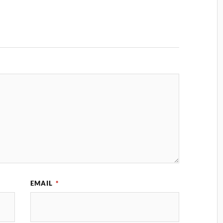
EMAIL
*