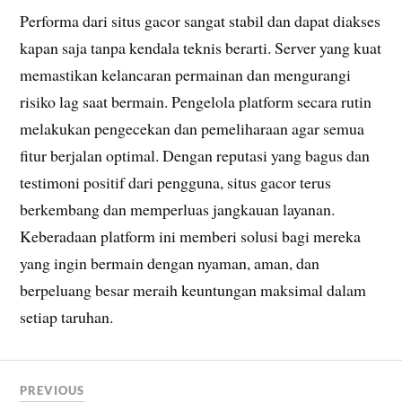
Performa dari situs gacor sangat stabil dan dapat diakses
kapan saja tanpa kendala teknis berarti. Server yang kuat
memastikan kelancaran permainan dan mengurangi
risiko lag saat bermain. Pengelola platform secara rutin
melakukan pengecekan dan pemeliharaan agar semua
fitur berjalan optimal. Dengan reputasi yang bagus dan
testimoni positif dari pengguna, situs gacor terus
berkembang dan memperluas jangkauan layanan.
Keberadaan platform ini memberi solusi bagi mereka
yang ingin bermain dengan nyaman, aman, dan
berpeluang besar meraih keuntungan maksimal dalam
setiap taruhan.
PREVIOUS