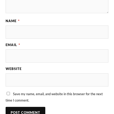
NAME
*
EMAIL
*
WEBSITE
Save my name, email, and website in this browser for the next
time I comment.