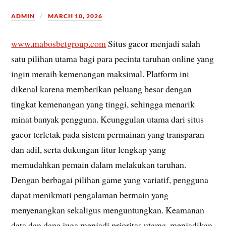
ADMIN
MARCH 10, 2026
www.mabosbetgroup.com
Situs gacor menjadi salah
satu pilihan utama bagi para pecinta taruhan online yang
ingin meraih kemenangan maksimal. Platform ini
dikenal karena memberikan peluang besar dengan
tingkat kemenangan yang tinggi, sehingga menarik
minat banyak pengguna. Keunggulan utama dari situs
gacor terletak pada sistem permainan yang transparan
dan adil, serta dukungan fitur lengkap yang
memudahkan pemain dalam melakukan taruhan.
Dengan berbagai pilihan game yang variatif, pengguna
dapat menikmati pengalaman bermain yang
menyenangkan sekaligus menguntungkan. Keamanan
data dan dana juga menjadi prioritas utama, menjadikan