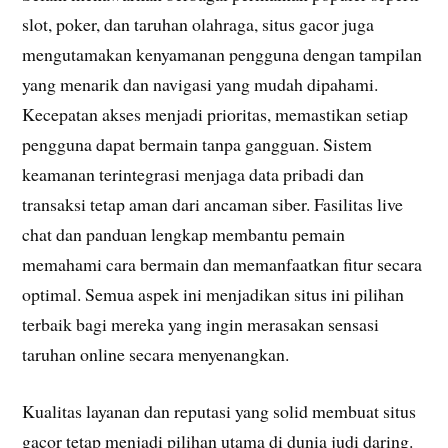
slot, poker, dan taruhan olahraga, situs gacor juga
mengutamakan kenyamanan pengguna dengan tampilan
yang menarik dan navigasi yang mudah dipahami.
Kecepatan akses menjadi prioritas, memastikan setiap
pengguna dapat bermain tanpa gangguan. Sistem
keamanan terintegrasi menjaga data pribadi dan
transaksi tetap aman dari ancaman siber. Fasilitas live
chat dan panduan lengkap membantu pemain
memahami cara bermain dan memanfaatkan fitur secara
optimal. Semua aspek ini menjadikan situs ini pilihan
terbaik bagi mereka yang ingin merasakan sensasi
taruhan online secara menyenangkan.
Kualitas layanan dan reputasi yang solid membuat situs
gacor tetap menjadi pilihan utama di dunia judi daring.