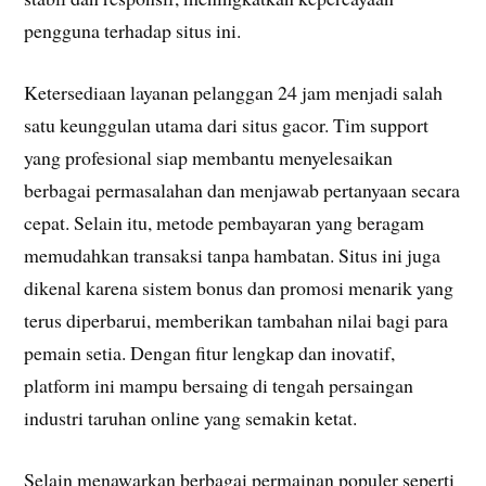
pengguna terhadap situs ini.
Ketersediaan layanan pelanggan 24 jam menjadi salah
satu keunggulan utama dari situs gacor. Tim support
yang profesional siap membantu menyelesaikan
berbagai permasalahan dan menjawab pertanyaan secara
cepat. Selain itu, metode pembayaran yang beragam
memudahkan transaksi tanpa hambatan. Situs ini juga
dikenal karena sistem bonus dan promosi menarik yang
terus diperbarui, memberikan tambahan nilai bagi para
pemain setia. Dengan fitur lengkap dan inovatif,
platform ini mampu bersaing di tengah persaingan
industri taruhan online yang semakin ketat.
Selain menawarkan berbagai permainan populer seperti